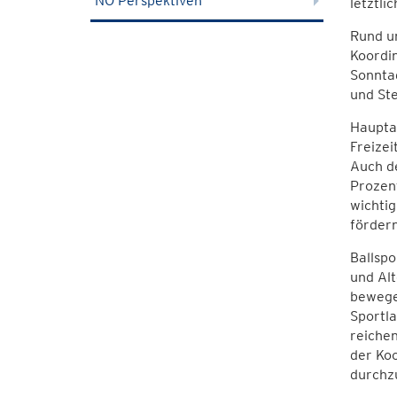
NÖ Perspektiven
letztli
Rund u
Koordin
Sonntag
und Ste
Haupta
Freizei
Auch de
Prozent
wichtig
fördern
Ballspo
und Alt
bewegen
Sportla
reichen
der Koo
durchzu