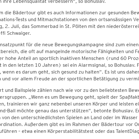
ch ihre Lebensqualität verbessern“, so Bohuslav.
m die Bädertour gibt es auch Informationen zur gesunden Bew
ations-Tests und Mitmachstationen von den ortsansässigen Ver
, 2. Juli, das Sommerbad in St. Pölten mit den niederösterre
ffi Schwaiger.
nsatzpunkt für die neue Bewegungskampagne sind zum einen di
tbereich, die oft auf mangelnde motorische Fähigkeiten und F
r hohe Anteil an sportlich inaktiven Menschen (rund 60 Pro
 in den letzten 10 Jahren) sei ein Alarmsignal, so Bohuslav.
, wenn es darum geht, sich gesund zu halten“. Es ist uns dahe
 und vor allem Freude an der sportlichen Betätigung zu vermit
rt und Ballspiele zählen nach wie vor zu den beliebtesten Be
ersgruppen. „Wenn es um Bewegung geht, spielt der Spaßfakto
, trainieren wir ganz nebenbei unseren Körper und leisten e
nd-Ball möchte genau das unterstützen“, betonte Bohuslav. Er 
 von den unterschiedlichsten Spielen an Land oder im Wasser 
rdination. Außerdem gibt es im Rahmen der Bädertour vor Ort
führen – etwa einen Körperstabilitätstest oder das TalentDi