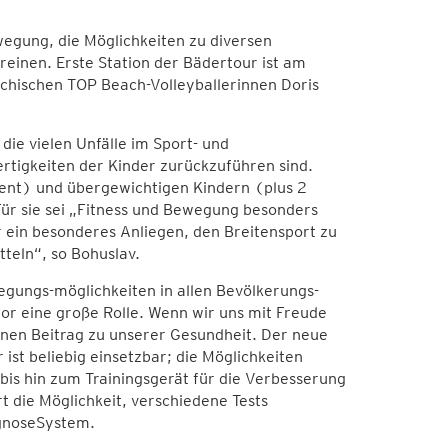
egung, die Möglichkeiten zu diversen
einen. Erste Station der Bädertour ist am
ichischen TOP Beach-Volleyballerinnen Doris
e vielen Unfälle im Sport- und
ertigkeiten der Kinder zurückzuführen sind.
zent) und übergewichtigen Kindern (plus 2
 Für sie sei „Fitness und Bewegung besonders
r ein besonderes Anliegen, den Breitensport zu
teln“, so Bohuslav.
wegungs-möglichkeiten in allen Bevölkerungs-
r eine große Rolle. Wenn wir uns mit Freude
inen Beitrag zu unserer Gesundheit. Der neue
ist beliebig einsetzbar; die Möglichkeiten
bis hin zum Trainingsgerät für die Verbesserung
 die Möglichkeit, verschiedene Tests
agnoseSystem.