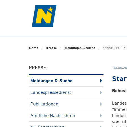
Home
Presse
Meldungen & Suche
52998_30-Juni-
PRESSE
30.06.20
Star
Meldungen & Suche
Bohusl
Landespressedienst
Landesr
Publikationen
"Immer
Amtliche Nachrichten
hindurc
von tu