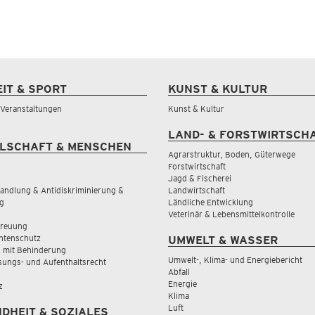
EIT & SPORT
KUNST & KULTUR
& Veranstaltungen
Kunst & Kultur
LAND- & FORSTWIRTSCH
LSCHAFT & MENSCHEN
Agrarstruktur, Boden, Güterwege
Forstwirtschaft
Jagd & Fischerei
andlung & Antidiskriminierung &
Landwirtschaft
g
Ländliche Entwicklung
Veterinär & Lebensmittelkontrolle
treuung
tenschutz
UMWELT & WASSER
 mit Behinderung
Umwelt-, Klima- und Energiebericht
sungs- und Aufenthaltsrecht
Abfall
Energie
z
Klima
Luft
DHEIT & SOZIALES