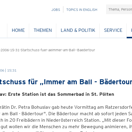
Suchefeld
NAVIGATION
JOBS
TOPICS IN ENGLISH
ÜBERSPRINGEN
HOME
THEMEN
LAND & POLITIK
SERVICE
2006-15-31-Startschuss-fuer-aeImmer-am-Ball--Baedertour
06 | 15:31
tschuss für „Immer am Ball - Bädertou
av: Erste Station ist das Sommerbad in St. Pölten
ätin Dr. Petra Bohuslav gab heute Vormittag am Ratzersdorfer
 am Ball - Bädertour". Die Bädertour macht ab sofort jede
h in 20 Freibädern in Niederösterreich Station. „Mit dieser
t gut wollen wir die Menschen zu mehr Bewegung animieren, 