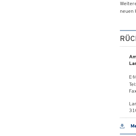
Weitere
neuen
RÜC
Am
La
E-M
Te
Fa
La
310
Me