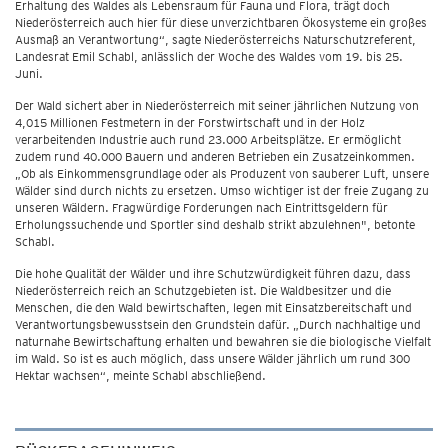
Erhaltung des Waldes als Lebensraum für Fauna und Flora, trägt doch
Niederösterreich auch hier für diese unverzichtbaren Ökosysteme ein großes
Ausmaß an Verantwortung“, sagte Niederösterreichs Naturschutzreferent,
Landesrat Emil Schabl, anlässlich der Woche des Waldes vom 19. bis 25.
Juni.
Der Wald sichert aber in Niederösterreich mit seiner jährlichen Nutzung von
4,015 Millionen Festmetern in der Forstwirtschaft und in der Holz
verarbeitenden Industrie auch rund 23.000 Arbeitsplätze. Er ermöglicht
zudem rund 40.000 Bauern und anderen Betrieben ein Zusatzeinkommen.
„Ob als Einkommensgrundlage oder als Produzent von sauberer Luft, unsere
Wälder sind durch nichts zu ersetzen. Umso wichtiger ist der freie Zugang zu
unseren Wäldern. Fragwürdige Forderungen nach Eintrittsgeldern für
Erholungssuchende und Sportler sind deshalb strikt abzulehnen", betonte
Schabl.
Die hohe Qualität der Wälder und ihre Schutzwürdigkeit führen dazu, dass
Niederösterreich reich an Schutzgebieten ist. Die Waldbesitzer und die
Menschen, die den Wald bewirtschaften, legen mit Einsatzbereitschaft und
Verantwortungsbewusstsein den Grundstein dafür. „Durch nachhaltige und
naturnahe Bewirtschaftung erhalten und bewahren sie die biologische Vielfalt
im Wald. So ist es auch möglich, dass unsere Wälder jährlich um rund 300
Hektar wachsen“, meinte Schabl abschließend.