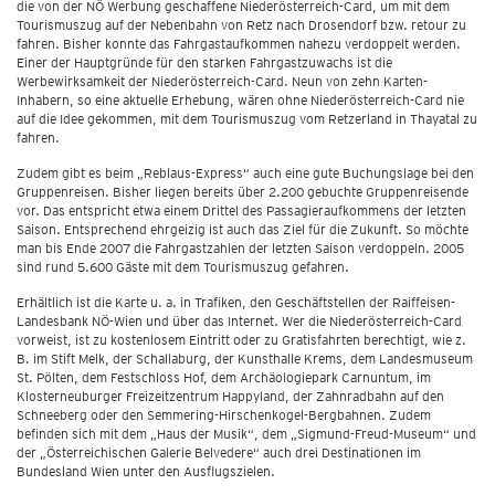
die von der NÖ Werbung geschaffene Niederösterreich-Card, um mit dem
Tourismuszug auf der Nebenbahn von Retz nach Drosendorf bzw. retour zu
fahren. Bisher konnte das Fahrgastaufkommen nahezu verdoppelt werden.
Einer der Hauptgründe für den starken Fahrgastzuwachs ist die
Werbewirksamkeit der Niederösterreich-Card. Neun von zehn Karten-
Inhabern, so eine aktuelle Erhebung, wären ohne Niederösterreich-Card nie
auf die Idee gekommen, mit dem Tourismuszug vom Retzerland in Thayatal zu
fahren.
Zudem gibt es beim „Reblaus-Express“ auch eine gute Buchungslage bei den
Gruppenreisen. Bisher liegen bereits über 2.200 gebuchte Gruppenreisende
vor. Das entspricht etwa einem Drittel des Passagieraufkommens der letzten
Saison. Entsprechend ehrgeizig ist auch das Ziel für die Zukunft. So möchte
man bis Ende 2007 die Fahrgastzahlen der letzten Saison verdoppeln. 2005
sind rund 5.600 Gäste mit dem Tourismuszug gefahren.
Erhältlich ist die Karte u. a. in Trafiken, den Geschäftstellen der Raiffeisen-
Landesbank NÖ-Wien und über das Internet. Wer die Niederösterreich-Card
vorweist, ist zu kostenlosem Eintritt oder zu Gratisfahrten berechtigt, wie z.
B. im Stift Melk, der Schallaburg, der Kunsthalle Krems, dem Landesmuseum
St. Pölten, dem Festschloss Hof, dem Archäologiepark Carnuntum, im
Klosterneuburger Freizeitzentrum Happyland, der Zahnradbahn auf den
Schneeberg oder den Semmering-Hirschenkogel-Bergbahnen. Zudem
befinden sich mit dem „Haus der Musik“, dem „Sigmund-Freud-Museum“ und
der „Österreichischen Galerie Belvedere“ auch drei Destinationen im
Bundesland Wien unter den Ausflugszielen.