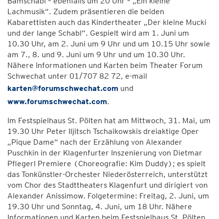
Bamschabl – ebenfalls um 20 Uhr – „Ein kleine
Lachmusik“. Zudem präsentieren die beiden
Kabarettisten auch das Kindertheater „Der kleine Mucki
und der lange Schabl“. Gespielt wird am 1. Juni um
10.30 Uhr, am 2. Juni um 9 Uhr und um 10.15 Uhr sowie
am 7., 8. und 9. Juni um 9 Uhr und um 10.30 Uhr.
Nähere Informationen und Karten beim Theater Forum
Schwechat unter 01/707 82 72, e-mail
karten@forumschwechat.com
und
www.forumschwechat.com
.
Im Festspielhaus St. Pölten hat am Mittwoch, 31. Mai, um
19.30 Uhr Peter Iljitsch Tschaikowskis dreiaktige Oper
„Pique Dame“ nach der Erzählung von Alexander
Puschkin in der Klagenfurter Inszenierung von Dietmar
Pflegerl Premiere (Choreografie: Kim Duddy); es spielt
das Tonkünstler-Orchester Niederösterreich, unterstützt
vom Chor des Stadttheaters Klagenfurt und dirigiert von
Alexander Anissimow. Folgetermine: Freitag, 2. Juni, um
19.30 Uhr und Sonntag, 4. Juni, um 18 Uhr. Nähere
Informationen und Karten beim Festspielhaus St. Pölten