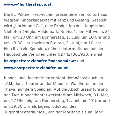
www.w4hoftheater.co.at
.
Die St. Pöltner Festwochen präsentieren im Kulturhaus
Wagram Kinderkabarett mit Tanz und Gesang. Gespielt
wird „Loriot und Co“, eine Produktion der Hauptschule
Viehofen (Regie: Heidemaria Kneissl), am Mittwoch, 31.
Mai, um 10 Uhr, am Donnerstag, 1. Juni, um 10 Uhr und
um 18.30 Uhr sowie am Freitag, 2. Juni, um 10 Uhr.
Eintritt: freie Spenden; nähere Informationen bei der
Hauptschule Viehofen unter 02742/361933, e-mail
hs.stpoelten-viehofen@noeschule.at
und
www.hsstpoelten-viehofen.ac.at
.
Kinder- und Jugendtheater steht demnächst auch im
TAM, dem Theater an der Mauer in Waidhofen an der
Thaya, auf dem Spielplan: Auf die Abschlussaufführung
der TAM-Kindertheaterwerkstatt am Mittwoch, 31. Mai,
um 17 Uhr folgt am Donnerstag, 1. Juni, um 17 Uhr und
um 19.30 Uhr als Eigenproduktion des
Jugendtheaterkurses „Von der Moritat bis zum Rap!".