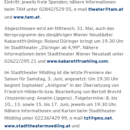
Eintritt: jeweils freie Spenden; nähere Informationen
beim TAM unter 02842/529 55, e-mail
theater@tam.at
und
www.tam.at
.
Abgeschlossen wird am Mittwoch, 31. Mai, auch das
Kernprogramm des diesjährigen Wiener Neustädter
Kabarettfrühlings: Roland Düringer bringt um 19.30 Uhr
im Stadttheater „Düringer ab 4,99". Nähere
Informationen beim Stadttheater Wiener Neustadt unter
02622/295 21 und
www.kabarettfruehling.com
.
Im Stadttheater Mödling ist die letzte Premiere der
Saison für Samstag, 3. Juni, angesetzt: Um 19.30 Uhr
beginnt Sophokles’ „Antigone“ in der Übersetzung von
Friedrich Hölderlin bzw. Bearbeitung von Bertolt Brecht
(Inszenierung: Anselm Lipgens). Folgetermine: 8. bis
10., 13. sowie 15. bis 17. Juni, jeweils um 19.30 Uhr.
Nähere Informationen und Karten beim Stadttheater
Mödling unter 02236/429 99, e-mail
tzf@gmx.net
,
www.stadttheatermoedling.at
und