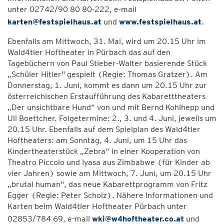
unter 02742/90 80 80-222, e-mail
karten@festspielhaus.at
und
www.festspielhaus.at
.
Ebenfalls am Mittwoch, 31. Mai, wird um 20.15 Uhr im
Wald4tler Hoftheater in Pürbach das auf den
Tagebüchern von Paul Stieber-Walter basierende Stück
„Schüler Hitler" gespielt (Regie: Thomas Gratzer). Am
Donnerstag, 1. Juni, kommt es dann um 20.15 Uhr zur
österreichischen Erstaufführung des Kabaretttheaters
„Der unsichtbare Hund“ von und mit Bernd Kohlhepp und
Uli Boettcher. Folgetermine: 2., 3. und 4. Juni, jeweils um
20.15 Uhr. Ebenfalls auf dem Spielplan des Wald4tler
Hoftheaters: am Sonntag, 4. Juni, um 15 Uhr das
Kindertheaterstück „Zebra“ in einer Kooperation von
Theatro Piccolo und Iyasa aus Zimbabwe (für Kinder ab
vier Jahren) sowie am Mittwoch, 7. Juni, um 20.15 Uhr
„brutal human", das neue Kabarettprogramm von Fritz
Egger (Regie: Peter Scholz). Nähere Informationen und
Karten beim Wald4tler Hoftheater Pürbach unter
02853/784 69, e-mail
wki@w4hoftheater.co.at
und