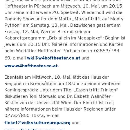
Hoftheater in Pürbach am Mittwoch, 10. Mai, um 20.15
Uhr seine mittlerweile 20. Spielzeit. Wiederholt wird die
Comedy Show unter dem Motto „Mozart trifft auf Monty
Python“ am Samstag, 13. Mai. Dazwischen gastiert am
Freitag, 12. Mai, Werner Brix mit seinem
Kabarettprogramm „Brix allein im Megaplexx“; Beginn ist
jeweils um 20.15 Uhr. Nähere Informationen und Karten
beim Wald4tler Hoftheater Pürbach unter 02853/784
69, e-mail
wki@w4hoftheater.co.at
und
www.w4hoftheater.co.at
.
Ebenfalls am Mittwoch, 10. Mai, lädt das Haus der
Regionen in Krems/Stein um 18 Uhr zu einem weiteren
Kamingespräch: Unter dem Titel „Essen trifft Trinken“
diskutieren Toni Mörwald und Dr. Elsbeth Wallnöfer-
Köstlin von der Universität Wien. Der Eintritt ist frei;
nähere Informationen beim Haus der Regionen unter
02732/850 15-23, e-mail
ticket@volkskultureuropa.org
und