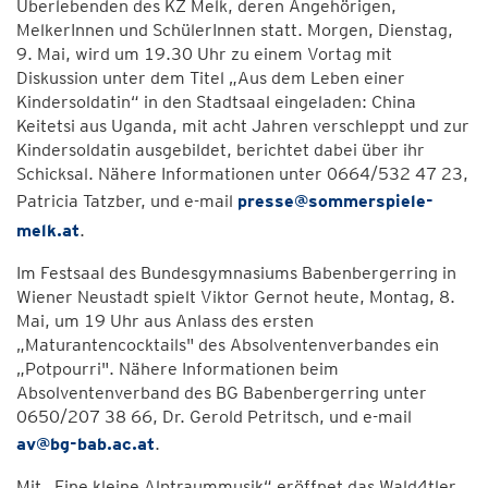
Überlebenden des KZ Melk, deren Angehörigen,
MelkerInnen und SchülerInnen statt. Morgen, Dienstag,
9. Mai, wird um 19.30 Uhr zu einem Vortag mit
Diskussion unter dem Titel „Aus dem Leben einer
Kindersoldatin“ in den Stadtsaal eingeladen: China
Keitetsi aus Uganda, mit acht Jahren verschleppt und zur
Kindersoldatin ausgebildet, berichtet dabei über ihr
Schicksal. Nähere Informationen unter 0664/532 47 23,
Patricia Tatzber, und e-mail
presse@sommerspiele-
melk.at
.
Im Festsaal des Bundesgymnasiums Babenbergerring in
Wiener Neustadt spielt Viktor Gernot heute, Montag, 8.
Mai, um 19 Uhr aus Anlass des ersten
„Maturantencocktails" des Absolventenverbandes ein
„Potpourri". Nähere Informationen beim
Absolventenverband des BG Babenbergerring unter
0650/207 38 66, Dr. Gerold Petritsch, und e-mail
av@bg-bab.ac.at
.
Mit „Eine kleine Alptraummusik“ eröffnet das Wald4tler