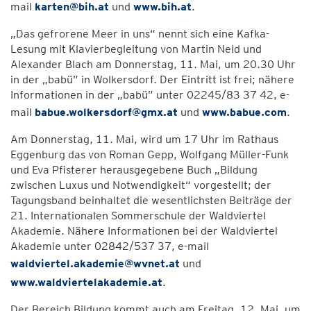
mail
karten@bih.at
und
www.bih.at
.
„Das gefrorene Meer in uns“ nennt sich eine Kafka-
Lesung mit Klavierbegleitung von Martin Neid und
Alexander Blach am Donnerstag, 11. Mai, um 20.30 Uhr
in der „babü” in Wolkersdorf. Der Eintritt ist frei; nähere
Informationen in der „babü” unter 02245/83 37 42, e-
mail
babue.wolkersdorf@gmx.at
und
www.babue.com
.
Am Donnerstag, 11. Mai, wird um 17 Uhr im Rathaus
Eggenburg das von Roman Gepp, Wolfgang Müller-Funk
und Eva Pfisterer herausgegebene Buch „Bildung
zwischen Luxus und Notwendigkeit“ vorgestellt; der
Tagungsband beinhaltet die wesentlichsten Beiträge der
21. Internationalen Sommerschule der Waldviertel
Akademie. Nähere Informationen bei der Waldviertel
Akademie unter 02842/537 37, e-mail
waldviertel.akademie@wvnet.at
und
www.waldviertelakademie.at
.
Der Bereich Bildung kommt auch am Freitag, 12. Mai, um