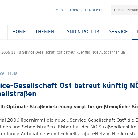
Suchefeld
NAVIGATION
JOBS
TOPICS IN ENGLISH
ÜBERSPRINGEN
HOME
THEMEN
LAND & POLITIK
SERVICE
-2006-11-48-Service-Gesellschaft-Ost-betreut-kuenftig-NOe-Autobahnen-un
06 | 11:48
ice-Gesellschaft Ost betreut künftig 
ellstraßen
ll: Optimale Straßenbetreuung sorgt für größtmögliche Si
Mai 2006 übernimmt die neue „Service-Gesellschaft Ost“ die 
hnen und Schnellstraßen. Bisher hat der NÖ Straßendienst i
ter lange Autobahnen- und Schnellstraßen-Netz in Niederöste