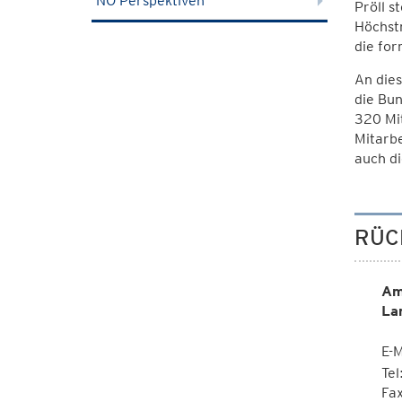
NÖ Perspektiven
Pröll s
Höchstm
die for
An dies
die Bun
320 Mit
Mitarbe
auch di
RÜC
Am
La
E-M
Te
Fa