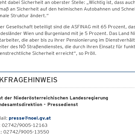
teht dabei Sicherheit an oberster Stelle: „Wichtig ist, dass a
aß an Sicherheit auf den heimischen Autobahnen und Schnell
male Struktur ändert.“
er Gesellschaft beteiligt sind die ASFINAG mit 65 Prozent, d
desländer Wien und Burgenland mit je 5 Prozent. Das Land Ni
arbeiter, die aber bis zu ihrer Pensionierung im Dienstverhäl
iter des NÖ Straßendienstes, die durch ihren Einsatz für funk
enstrechtliche Sicherheit erreicht“, so Pröll.
KFRAGEHINWEIS
t der Niederösterreichischen Landesregierung
ndesamtsdirektion - Pressedienst
ail:
presse@noel.gv.at
l: 02742/9005-12163
x: 02742/9005-13550