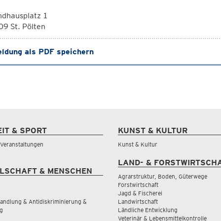
ndhausplatz 1
9 St. Pölten
ldung als PDF speichern
EIT & SPORT
KUNST & KULTUR
& Veranstaltungen
Kunst & Kultur
LAND- & FORSTWIRTSCH
LSCHAFT & MENSCHEN
Agrarstruktur, Boden, Güterwege
Forstwirtschaft
Jagd & Fischerei
andlung & Antidiskriminierung &
Landwirtschaft
g
Ländliche Entwicklung
Veterinär & Lebensmittelkontrolle