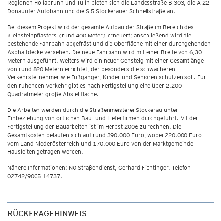
Regionen Hollabrunn und Tulln bieten sich die Landesstraße B 303, die A 22
Donauufer-Autobahn und die S 5 Stockerauer Schnellstraße an.
Bei diesem Projekt wird der gesamte Aufbau der Straße im Bereich des
Kleinsteinpflasters (rund 400 Meter) erneuert; anschließend wird die
bestehende Fahrbahn abgefräst und die Oberfläche mit einer durchgehenden
Asphaltdecke versehen. Die neue Fahrbahn wird mit einer Breite von 6,30
Metern ausgeführt. Weiters wird ein neuer Gehsteig mit einer Gesamtlänge
von rund 820 Metern errichtet, der besonders die schwächeren
Verkehrsteilnehmer wie Fußgänger, Kinder und Senioren schützen soll. Für
den ruhenden Verkehr gibt es nach Fertigstellung eine über 2.200
Quadratmeter große Abstellfläche.
Die Arbeiten werden durch die Straßenmeisterei Stockerau unter
Einbeziehung von örtlichen Bau- und Lieferfirmen durchgeführt. Mit der
Fertigstellung der Bauarbeiten ist im Herbst 2006 zu rechnen. Die
Gesamtkosten belaufen sich auf rund 390.000 Euro, wobei 220.000 Euro
vom Land Niederösterreich und 170.000 Euro von der Marktgemeinde
Hausleiten getragen werden.
Nähere Informationen: NÖ Straßendienst, Gerhard Fichtinger, Telefon
02742/9005-14737.
RÜCKFRAGEHINWEIS