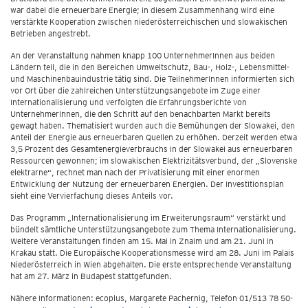
war dabei die erneuerbare Energie; in diesem Zusammenhang wird eine
verstärkte Kooperation zwischen niederösterreichischen und slowakischen
Betrieben angestrebt.
An der Veranstaltung nahmen knapp 100 UnternehmerInnen aus beiden
Ländern teil, die in den Bereichen Umweltschutz, Bau-, Holz-, Lebensmittel-
und Maschinenbauindustrie tätig sind. Die TeilnehmerInnen informierten sich
vor Ort über die zahlreichen Unterstützungsangebote im Zuge einer
Internationalisierung und verfolgten die Erfahrungsberichte von
UnternehmerInnen, die den Schritt auf den benachbarten Markt bereits
gewagt haben. Thematisiert wurden auch die Bemühungen der Slowakei, den
Anteil der Energie aus erneuerbaren Quellen zu erhöhen. Derzeit werden etwa
3,5 Prozent des Gesamtenergieverbrauchs in der Slowakei aus erneuerbaren
Ressourcen gewonnen; im slowakischen Elektrizitätsverbund, der „Slovenske
elektrarne“, rechnet man nach der Privatisierung mit einer enormen
Entwicklung der Nutzung der erneuerbaren Energien. Der Investitionsplan
sieht eine Vervierfachung dieses Anteils vor.
Das Programm „Internationalisierung im Erweiterungsraum“ verstärkt und
bündelt sämtliche Unterstützungsangebote zum Thema Internationalisierung.
Weitere Veranstaltungen finden am 15. Mai in Znaim und am 21. Juni in
Krakau statt. Die Europäische Kooperationsmesse wird am 28. Juni im Palais
Niederösterreich in Wien abgehalten. Die erste entsprechende Veranstaltung
hat am 27. März in Budapest stattgefunden.
Nähere Informationen: ecoplus, Margarete Pachernig, Telefon 01/513 78 50-