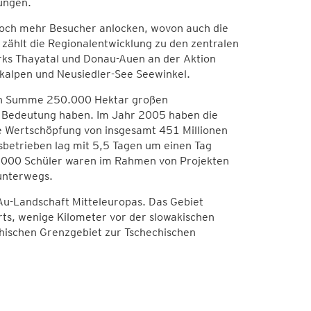
ungen.
noch mehr Besucher anlocken, wovon auch die
zählt die Regionalentwicklung zu den zentralen
arks Thayatal und Donau-Auen an der Aktion
kalpen und Neusiedler-See Seewinkel.
e in Summe 250.000 Hektar großen
he Bedeutung haben. Im Jahr 2005 haben die
e Wertschöpfung von insgesamt 451 Millionen
sbetrieben lag mit 5,5 Tagen um einen Tag
1.000 Schüler waren im Rahmen von Projekten
unterwegs.
Au-Landschaft Mitteleuropas. Das Gebiet
ts, wenige Kilometer vor der slowakischen
chischen Grenzgebiet zur Tschechischen