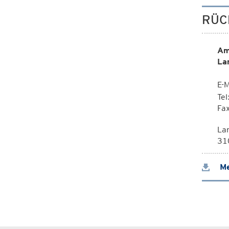
RÜC
Am
La
E-M
Te
Fa
La
310
Me