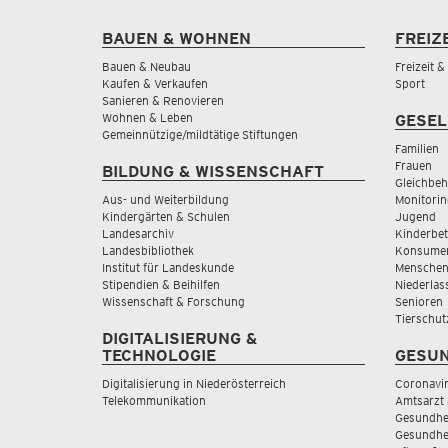
BAUEN & WOHNEN
FREIZ
Bauen & Neubau
Freizeit 
Kaufen & Verkaufen
Sport
Sanieren & Renovieren
Wohnen & Leben
GESEL
Gemeinnützige/mildtätige Stiftungen
Familien
Frauen
BILDUNG & WISSENSCHAFT
Gleichbeh
Aus- und Weiterbildung
Monitorin
Kindergärten & Schulen
Jugend
Landesarchiv
Kinderbe
Landesbibliothek
Konsumen
Institut für Landeskunde
Menschen
Stipendien & Beihilfen
Niederlas
Wissenschaft & Forschung
Senioren
Tierschut
DIGITALISIERUNG &
TECHNOLOGIE
GESUN
Digitalisierung in Niederösterreich
Coronavi
Telekommunikation
Amtsarzt 
Gesundhei
Gesundhe