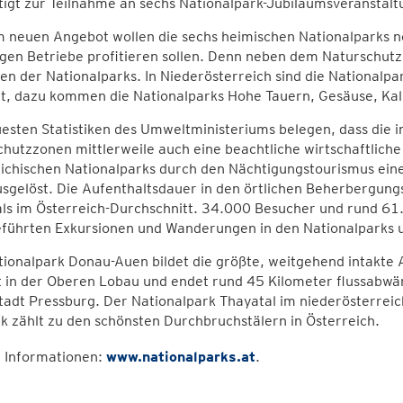
igt zur Teilnahme an sechs Nationalpark-Jubiläumsveranstalt
m neuen Angebot wollen die sechs heimischen Nationalparks 
gen Betriebe profitieren sollen. Denn neben dem Naturschutz 
n der Nationalparks. In Niederösterreich sind die Nationalp
gt, dazu kommen die Nationalparks Hohe Tauern, Gesäuse, Kal
uesten Statistiken des Umweltministeriums belegen, dass di
hutzzonen mittlerweile auch eine beachtliche wirtschaftlic
eichischen Nationalparks durch den Nächtigungstourismus ein
sgelöst. Die Aufenthaltsdauer in den örtlichen Beherbergung
als im Österreich-Durchschnitt. 34.000 Besucher und rund 6
eführten Exkursionen und Wanderungen in den Nationalparks 
ionalpark Donau-Auen bildet die größte, weitgehend intakte 
 in der Oberen Lobau und endet rund 45 Kilometer flussabwär
adt Pressburg. Der Nationalpark Thayatal im niederösterrei
k zählt zu den schönsten Durchbruchstälern in Österreich.
 Informationen:
www.nationalparks.at
.