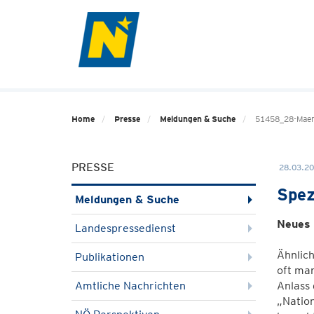
Home
Presse
Meldungen & Suche
51458_28-Maerz
PRESSE
28.03.20
Spez
Meldungen & Suche
Neues 
Landespressedienst
Ähnlich
Publikationen
oft man
Amtliche Nachrichten
Anlass 
„Nation