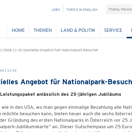
Suchefeld
NAVIGATION
JOBS
TOPICS IN ENGLISH
ÜBERSPRINGEN
HOME
THEMEN
LAND & POLITIK
SERVICE
-2006-11-42-Spezielles-Angebot-fuer-Nationalpark-Besucher
06 | 11:42
ielles Angebot für Nationalpark-Besuch
Leistungspaket anlässlich des 25-jährigen Jubiläums
 wie in den USA, wo man gegen einmalige Bezahlung alle Nati
 möchte besuchen kann, bieten heuer auch die sechs österrei
der Gründung des ersten Nationalparks in Österreich vor 25 Ja
alpark-Jubiläumskarte“ an. Dieser Gutscheinpass um 25 Euro 