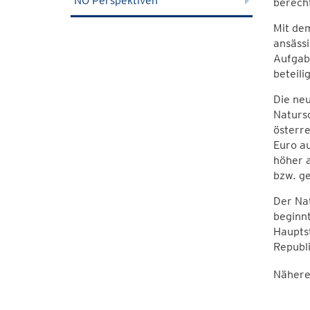
NÖ Perspektiven
berecht
Mit de
ansässi
Aufgabe
beteili
Die ne
Natursc
österr
Euro au
höher 
bzw. g
Der Nat
beginnt
Hauptst
Republi
Nähere