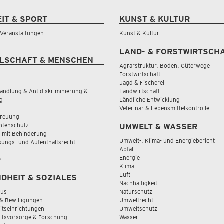
EIT & SPORT
KUNST & KULTUR
& Veranstaltungen
Kunst & Kultur
LAND- & FORSTWIRTSCH
LSCHAFT & MENSCHEN
Agrarstruktur, Boden, Güterwege
Forstwirtschaft
Jagd & Fischerei
andlung & Antidiskriminierung &
Landwirtschaft
g
Ländliche Entwicklung
Veterinär & Lebensmittelkontrolle
treuung
tenschutz
UMWELT & WASSER
 mit Behinderung
Umwelt-, Klima- und Energiebericht
sungs- und Aufenthaltsrecht
Abfall
Energie
z
Klima
Luft
DHEIT & SOZIALES
Nachhaltigkeit
rus
Naturschutz
& Bewilligungen
Umweltrecht
tseinrichtungen
Umweltschutz
itsvorsorge & Forschung
Wasser