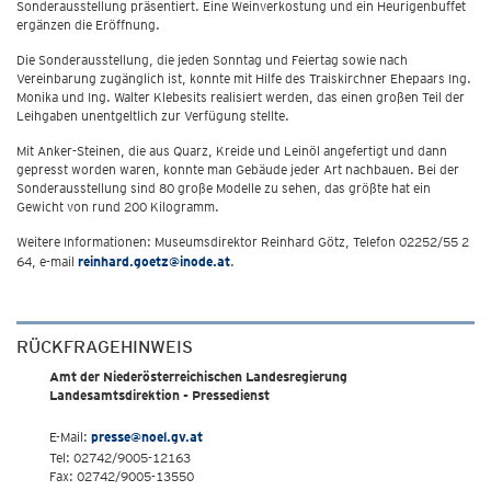
Sonderausstellung präsentiert. Eine Weinverkostung und ein Heurigenbuffet
ergänzen die Eröffnung.
Die Sonderausstellung, die jeden Sonntag und Feiertag sowie nach
Vereinbarung zugänglich ist, konnte mit Hilfe des Traiskirchner Ehepaars Ing.
Monika und Ing. Walter Klebesits realisiert werden, das einen großen Teil der
Leihgaben unentgeltlich zur Verfügung stellte.
Mit Anker-Steinen, die aus Quarz, Kreide und Leinöl angefertigt und dann
gepresst worden waren, konnte man Gebäude jeder Art nachbauen. Bei der
Sonderausstellung sind 80 große Modelle zu sehen, das größte hat ein
Gewicht von rund 200 Kilogramm.
Weitere Informationen: Museumsdirektor Reinhard Götz, Telefon 02252/55 2
64, e-mail
reinhard.goetz@inode.at
.
RÜCKFRAGEHINWEIS
Amt der Niederösterreichischen Landesregierung
Landesamtsdirektion - Pressedienst
E-Mail:
presse@noel.gv.at
Tel: 02742/9005-12163
Fax: 02742/9005-13550