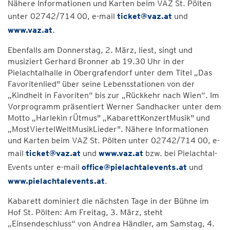
Nähere Informationen und Karten beim VAZ St. Pölten
unter 02742/714 00, e-mail
ticket@vaz.at
und
www.vaz.at
.
Ebenfalls am Donnerstag, 2. März, liest, singt und
musiziert Gerhard Bronner ab 19.30 Uhr in der
Pielachtalhalle in Obergrafendorf unter dem Titel „Das
Favoritenlied" über seine Lebensstationen von der
„Kindheit in Favoriten“ bis zur „Rückkehr nach Wien“. Im
Vorprogramm präsentiert Werner Sandhacker unter dem
Motto „Harlekin rÜtmus" „KabarettKonzertMusik" und
„MostViertelWeltMusikLieder". Nähere Informationen
und Karten beim VAZ St. Pölten unter 02742/714 00, e-
mail
ticket@vaz.at
und
www.vaz.at
bzw. bei Pielachtal-
Events unter e-mail
office@pielachtalevents.at
und
www.pielachtalevents.at
.
Kabarett dominiert die nächsten Tage in der Bühne im
Hof St. Pölten: Am Freitag, 3. März, steht
„Einsendeschluss“ von Andrea Händler, am Samstag, 4.