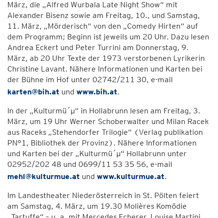
März, die „Alfred Wurbala Late Night Show“ mit
Alexander Bisenz sowie am Freitag, 10., und Samstag,
11. März, „Mörderisch“ von den „Comedy Hirten“ auf
dem Programm; Beginn ist jeweils um 20 Uhr. Dazu lesen
Andrea Eckert und Peter Turrini am Donnerstag, 9.
März, ab 20 Uhr Texte der 1973 verstorbenen Lyrikerin
Christine Lavant. Nähere Informationen und Karten bei
der Bühne im Hof unter 02742/211 30, e-mail
karten@bih.at
und
www.bih.at
.
In der „Kulturmü´µ“ in Hollabrunn lesen am Freitag, 3.
März, um 19 Uhr Werner Schoberwalter und Milan Racek
aus Raceks „Stehendorfer Trilogie“ (Verlag publikation
PN°1, Bibliothek der Provinz). Nähere Informationen
und Karten bei der „Kulturmü´µ“ Hollabrunn unter
02952/202 48 und 0699/11 53 35 56, e-mail
mehl@kulturmue.at
und
www.kulturmue.at
.
Im Landestheater Niederösterreich in St. Pölten feiert
am Samstag, 4. März, um 19.30 Molières Komödie
„Tartuffe“ – u. a. mit Mercedes Echerer, Louise Martini