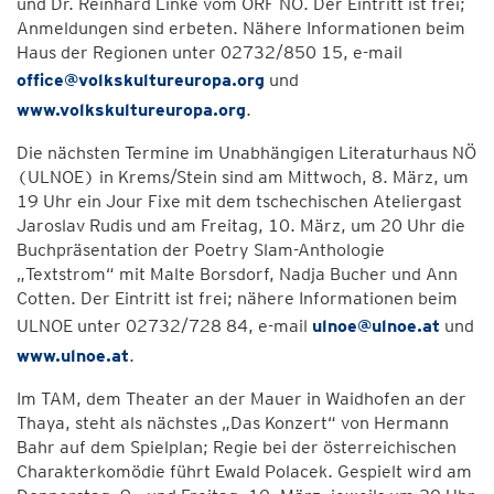
und Dr. Reinhard Linke vom ORF NÖ. Der Eintritt ist frei;
Anmeldungen sind erbeten. Nähere Informationen beim
Haus der Regionen unter 02732/850 15, e-mail
office@volkskultureuropa.org
und
www.volkskultureuropa.org
.
Die nächsten Termine im Unabhängigen Literaturhaus NÖ
(ULNOE) in Krems/Stein sind am Mittwoch, 8. März, um
19 Uhr ein Jour Fixe mit dem tschechischen Ateliergast
Jaroslav Rudis und am Freitag, 10. März, um 20 Uhr die
Buchpräsentation der Poetry Slam-Anthologie
„Textstrom“ mit Malte Borsdorf, Nadja Bucher und Ann
Cotten. Der Eintritt ist frei; nähere Informationen beim
ULNOE unter 02732/728 84, e-mail
ulnoe@ulnoe.at
und
www.ulnoe.at
.
Im TAM, dem Theater an der Mauer in Waidhofen an der
Thaya, steht als nächstes „Das Konzert“ von Hermann
Bahr auf dem Spielplan; Regie bei der österreichischen
Charakterkomödie führt Ewald Polacek. Gespielt wird am