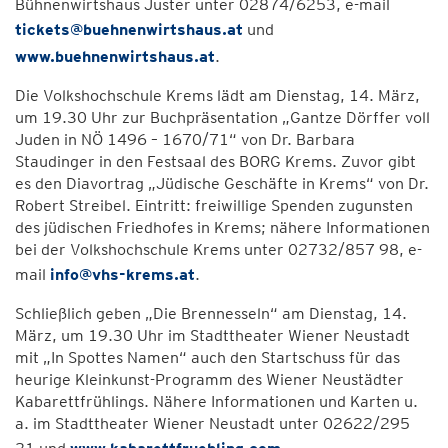
Bühnenwirtshaus Juster unter 02874/6253, e-mail
tickets@buehnenwirtshaus.at
und
www.buehnenwirtshaus.at
.
Die Volkshochschule Krems lädt am Dienstag, 14. März,
um 19.30 Uhr zur Buchpräsentation „Gantze Dörffer voll
Juden in NÖ 1496 – 1670/71“ von Dr. Barbara
Staudinger in den Festsaal des BORG Krems. Zuvor gibt
es den Diavortrag „Jüdische Geschäfte in Krems“ von Dr.
Robert Streibel. Eintritt: freiwillige Spenden zugunsten
des jüdischen Friedhofes in Krems; nähere Informationen
bei der Volkshochschule Krems unter 02732/857 98, e-
mail
info@vhs-krems.at
.
Schließlich geben „Die Brennesseln“ am Dienstag, 14.
März, um 19.30 Uhr im Stadttheater Wiener Neustadt
mit „In Spottes Namen“ auch den Startschuss für das
heurige Kleinkunst-Programm des Wiener Neustädter
Kabarettfrühlings. Nähere Informationen und Karten u.
a. im Stadttheater Wiener Neustadt unter 02622/295