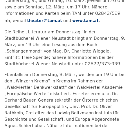
Donnerstag, 9., und Freitag, 10. März, jeweils um 20 Uhr
sowie am Sonntag, 12. März, um 17 Uhr. Nähere
Informationen und Karten beim TAM unter 02842/529
55, e-mail
theater@tam.at
und
www.tam.at
.
Die Reihe „Literatur am Donnerstag“ in der
Stadtbücherei Wiener Neustadt bringt am Donnerstag, 9.
März, um 19 Uhr eine Lesung aus dem Buch
„Schlangenmond“ von Mag. Dr. Charlotte Wiegele.
Eintritt: freie Spende; nähere Informationen bei der
Stadtbücherei Wiener Neustadt unter 02622/373-939.
Ebenfalls am Donnerstag, 9. März, werden um 19 Uhr bei
den „Winzern Krems“ in Krems im Rahmen der
„Waldviertler Denkwerkstatt“ der Waldviertel Akademie
„Europäische Werte“ diskutiert. Es referieren u. a. Dr.
Gerhard Bauer, Generalsekretär der Österreichischen
Gesellschaft für Europapolitik, Univ. Prof. Dr. Oliver
Rathkolb, Co-Leiter des Ludwig Boltzmann Instituts für
Geschichte und Gesellschaft, und Europa-Abgeordnete
Agnes Schierhuber. Nähere Informationen bei der