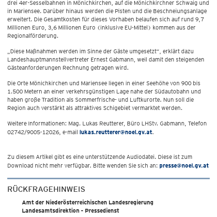
drei 4er-Sesselbahnen in Mönichkirchen, auf die Mönichkirchner Schwaig und
in Mariensee. Darüber hinaus werden die Pisten und die Beschneiungsanlage
erweitert. Die Gesamtkosten für dieses Vorhaben belaufen sich auf rund 9,7
Millionen Euro, 3,6 Millionen Euro (inklusive EU-Mittel) kommen aus der
Regionalförderung.
„Diese Maßnahmen werden im Sinne der Gäste umgesetzt“, erklärt dazu
Landeshauptmannstellvertreter Ernest Gabmann, weil damit den steigenden
Gästeanforderungen Rechnung getragen wird.
Die Orte Mönichkirchen und Mariensee liegen in einer Seehöhe von 900 bis
1.500 Metern an einer verkehrsgünstigen Lage nahe der Südautobahn und
haben große Tradition als Sommerfrische- und Luftkurorte. Nun soll die
Region auch verstärkt als attraktives Schigebiet vermarktet werden.
Weitere Informationen: Mag. Lukas Reutterer, Büro LHStv. Gabmann, Telefon
02742/9005-12026, e-mail
lukas.reutterer@noel.gv.at
.
Zu diesem Artikel gibt es eine unterstützende Audiodatei. Diese ist zum
Download nicht mehr verfügbar. Bitte wenden Sie sich an:
presse@noel.gv.at
RÜCKFRAGEHINWEIS
Amt der Niederösterreichischen Landesregierung
Landesamtsdirektion - Pressedienst