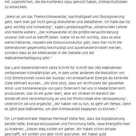
mit Jugendlichen, die die Konferenz dazu genutzt haben, Klimaschutzideen
zu entwickeln.
„Wenn es um das Thema Klimawandel, Nachhaltigkeit und Ökologisierung
geht, kann man gar nicht genug diskutieren und debattieren. Ich halte das für
ganz wichtig und notwendig“, sagte Landeshauptfrau Johanna Mikl-Leitner
und meinte weiters: „Der Klimawandel ist die größte Herausforderung
unserer Zeit und es betrifft jeden. Daher ist es mir wichtig, dass es eine
wertschätzende, respektvolle Diskussionskultur gibt, dass hier nicht die
Generationen gegenseitig beschuldigt und auseinanderdividiert werden,
sondern dass es ein Miteinander in der Debatte und der
Maßnahmenfestlegung gibt.“
Das Land Niederösterreich setze Schritt für Schritt den 350 Maßnahmen
umfassenden Klimafahrplan um, in dem unter anderem die Reduktion von
CO2-Emmissionen sowie der Ausbau von erneuerbarer Energie als konkrete
Ziele definiert wurden. „Wir sind stolz, dass wir 40 Prozent der gesamten
Wind- und Sonnenenergie von ganz Österreich bei uns in Niederösterreich
produzieren. Das ist ein guter Wert, aber wir streben im Bereich der
Windkraft eine Verdreifachung an und bei Photovoltaik eine Verdoppelung“,
unterstrich sie und ergänzte: „Wir haben viel zu tun, es geht um Tempo. Denn
es zählt jede Maßnahme, um dem Klimawandel begegnen zu können.“
Für LH-Stellvertreter Stephan Pernkopf stehe fest, dass die Digitalisierung
bereits helfe, Energie einzusparen und Forschung helfe, neue Energieformen
zu kreieren: „Diesen Weg sollten wir gehen. Wir haben schon einiges
geschafft, wir sollten uns aber nicht ausruhen. Wir haben gute