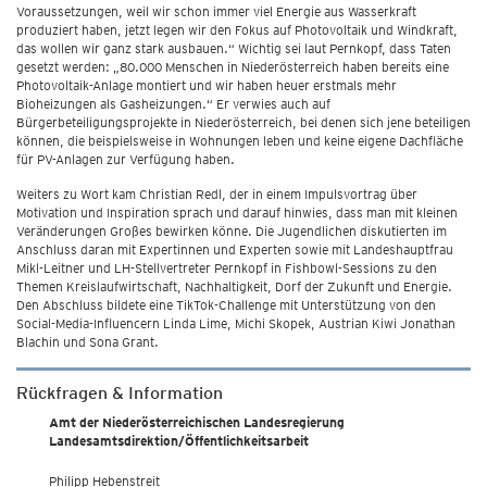
Voraussetzungen, weil wir schon immer viel Energie aus Wasserkraft
produziert haben, jetzt legen wir den Fokus auf Photovoltaik und Windkraft,
das wollen wir ganz stark ausbauen.“ Wichtig sei laut Pernkopf, dass Taten
gesetzt werden: „80.000 Menschen in Niederösterreich haben bereits eine
Photovoltaik-Anlage montiert und wir haben heuer erstmals mehr
Bioheizungen als Gasheizungen.“ Er verwies auch auf
Bürgerbeteiligungsprojekte in Niederösterreich, bei denen sich jene beteiligen
können, die beispielsweise in Wohnungen leben und keine eigene Dachfläche
für PV-Anlagen zur Verfügung haben.
Weiters zu Wort kam Christian Redl, der in einem Impulsvortrag über
Motivation und Inspiration sprach und darauf hinwies, dass man mit kleinen
Veränderungen Großes bewirken könne. Die Jugendlichen diskutierten im
Anschluss daran mit Expertinnen und Experten sowie mit Landeshauptfrau
Mikl-Leitner und LH-Stellvertreter Pernkopf in Fishbowl-Sessions zu den
Themen Kreislaufwirtschaft, Nachhaltigkeit, Dorf der Zukunft und Energie.
Den Abschluss bildete eine TikTok-Challenge mit Unterstützung von den
Social-Media-Influencern Linda Lime, Michi Skopek, Austrian Kiwi Jonathan
Blachin und Sona Grant.
Rückfragen & Information
Amt der Niederösterreichischen Landesregierung
Landesamtsdirektion/Öffentlichkeitsarbeit
Philipp Hebenstreit