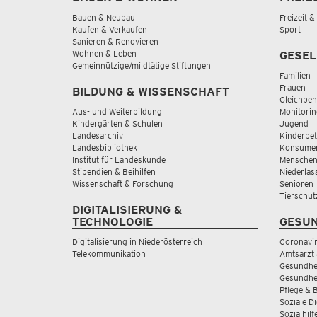
Bauen & Neubau
Freizeit 
Kaufen & Verkaufen
Sport
Sanieren & Renovieren
Wohnen & Leben
GESEL
Gemeinnützige/mildtätige Stiftungen
Familien
Frauen
BILDUNG & WISSENSCHAFT
Gleichbeh
Aus- und Weiterbildung
Monitorin
Kindergärten & Schulen
Jugend
Landesarchiv
Kinderbe
Landesbibliothek
Konsumen
Institut für Landeskunde
Menschen
Stipendien & Beihilfen
Niederlas
Wissenschaft & Forschung
Senioren
Tierschut
DIGITALISIERUNG &
TECHNOLOGIE
GESUN
Digitalisierung in Niederösterreich
Coronavi
Telekommunikation
Amtsarzt 
Gesundhei
Gesundhe
Pflege & 
Soziale D
Sozialhilf