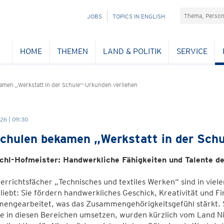
Suchefeld
NAVIGATION
JOBS
TOPICS IN ENGLISH
ÜBERSPRINGEN
HOME
THEMEN
LAND & POLITIK
SERVICE
amen „Werkstatt in der Schule“-Urkunden verliehen
26 | 09:30
chulen bekamen „Werkstatt in der Schu
chl-Hofmeister: Handwerkliche Fähigkeiten und Talente de
errichtsfächer „Technisches und textiles Werken“ sind in viele
liebt: Sie fördern handwerkliches Geschick, Kreativität und F
engearbeitet, was das Zusammengehörigkeitsgefühl stärkt. 
te in diesen Bereichen umsetzen, wurden kürzlich vom Land N