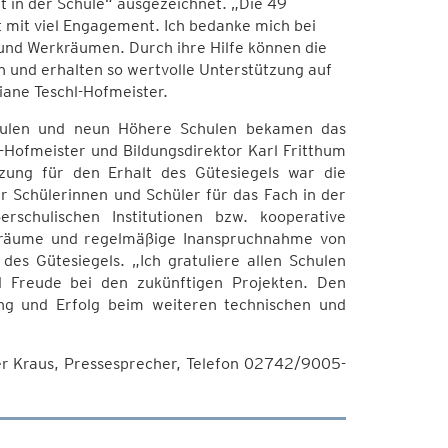
t in der Schule“ ausgezeichnet. „Die 49
 mit viel Engagement. Ich bedanke mich bei
 und Werkräumen. Durch ihre Hilfe können die
n und erhalten so wertvolle Unterstützung auf
iane Teschl-Hofmeister.
Schulen und neun Höhere Schulen bekamen das
l-Hofmeister und Bildungsdirektor Karl Fritthum
zung für den Erhalt des Gütesiegels war die
 Schülerinnen und Schüler für das Fach in der
rschulischen Institutionen bzw. kooperative
nsräume und regelmäßige Inanspruchnahme von
des Gütesiegels. „Ich gratuliere allen Schulen
l Freude bei den zukünftigen Projekten. Den
ung und Erfolg beim weiteren technischen und
er Kraus, Pressesprecher, Telefon 02742/9005-