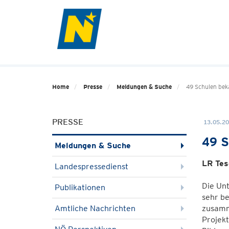
Home
Presse
Meldungen & Suche
49 Schulen bek
PRESSE
13.05.20
49 S
Meldungen & Suche
LR Tes
Landespressedienst
Die Unt
Publikationen
sehr be
Amtliche Nachrichten
zusamm
Projek