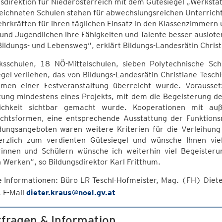
sdirektion für Niederösterreich mit dem Gütesiegel „Werkstat
ichneten Schulen stehen für abwechslungsreichen Unterricht
ehrkräften für ihren täglichen Einsatz in den Klassenzimmern
und Jugendlichen ihre Fähigkeiten und Talente besser auslote
ildungs- und Lebensweg“, erklärt Bildungs-Landesrätin Christ
ksschulen, 18 NÖ-Mittelschulen, sieben Polytechnische 
gel verliehen, das von Bildungs-Landesrätin Christiane Tesch
men einer Festveranstaltung überreicht wurde. Vorausset
ung mindestens eines Projekts, mit dem die Begeisterung der
lichkeit sichtbar gemacht wurde. Kooperationen mit auße
ichtsformen, eine entsprechende Ausstattung der Funktio
dungsangeboten waren weitere Kriterien für die Verleihung 
erzlich zum verdienten Gütesiegel und wünsche Ihnen vie
rinnen und Schülern wünsche ich weiterhin viel Begeister
n Werken“, so Bildungsdirektor Karl Fritthum.
e Informationen: Büro LR Teschl-Hofmeister, Mag. (FH) Diet
 E-Mail
dieter.kraus@noel.gv.at
fragen & Information