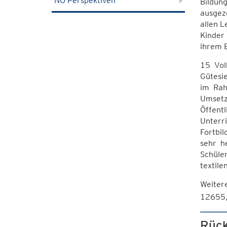
NÖ Perspektiven
Bildung
ausgeze
allen L
Kinder 
ihrem B
15 Vol
Gütesie
im Rah
Umsetz
Öffent
Unterr
Fortbil
sehr h
Schüle
textile
Weiter
12655,
Rück