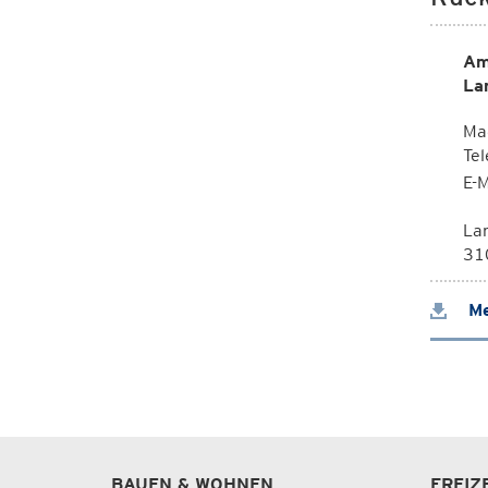
Am
La
Mag
Te
E-M
La
310
Me
BAUEN & WOHNEN
FREIZ