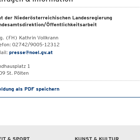
t der Niederösterreichischen Landesregierung
ndesamtsdirektion/Öffentlichkeitsarbeit
. (FH) Kathrin Vollkrann
lefon: 02742/9005-12312
ail:
presse@noel.gv.at
ndhausplatz 1
9 St. Pölten
ldung als PDF speichern
EIT & SPORT
KUNST & KULTUR