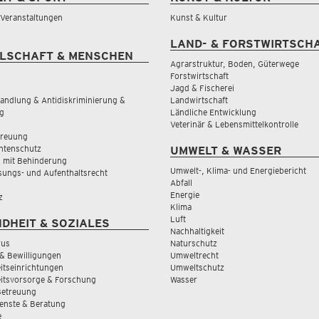
& Veranstaltungen
Kunst & Kultur
LAND- & FORSTWIRTSCH
LSCHAFT & MENSCHEN
Agrarstruktur, Boden, Güterwege
Forstwirtschaft
Jagd & Fischerei
andlung & Antidiskriminierung &
Landwirtschaft
g
Ländliche Entwicklung
Veterinär & Lebensmittelkontrolle
treuung
tenschutz
UMWELT & WASSER
 mit Behinderung
Umwelt-, Klima- und Energiebericht
sungs- und Aufenthaltsrecht
Abfall
Energie
z
Klima
Luft
DHEIT & SOZIALES
Nachhaltigkeit
rus
Naturschutz
& Bewilligungen
Umweltrecht
tseinrichtungen
Umweltschutz
itsvorsorge & Forschung
Wasser
Betreuung
ienste & Beratung
e