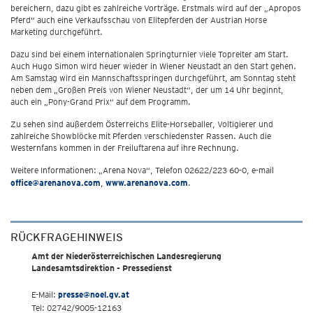
bereichern, dazu gibt es zahlreiche Vorträge. Erstmals wird auf der „Apropos
Pferd“ auch eine Verkaufsschau von Elitepferden der Austrian Horse
Marketing durchgeführt.
Dazu sind bei einem internationalen Springturnier viele Topreiter am Start.
Auch Hugo Simon wird heuer wieder in Wiener Neustadt an den Start gehen.
Am Samstag wird ein Mannschaftsspringen durchgeführt, am Sonntag steht
neben dem „Großen Preis von Wiener Neustadt“, der um 14 Uhr beginnt,
auch ein „Pony-Grand Prix“ auf dem Programm.
Zu sehen sind außerdem Österreichs Elite-Horseballer, Voltigierer und
zahlreiche Showblöcke mit Pferden verschiedenster Rassen. Auch die
Westernfans kommen in der Freiluftarena auf ihre Rechnung.
Weitere Informationen: „Arena Nova“, Telefon 02622/223 60-0, e-mail
office@arenanova.com
,
www.arenanova.com
.
RÜCKFRAGEHINWEIS
Amt der Niederösterreichischen Landesregierung
Landesamtsdirektion - Pressedienst
E-Mail:
presse@noel.gv.at
Tel: 02742/9005-12163