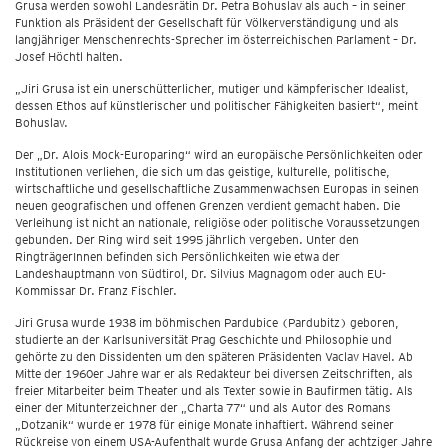
Grusa werden sowohl Landesrätin Dr. Petra Bohuslav als auch – in seiner
Funktion als Präsident der Gesellschaft für Völkerverständigung und als
langjähriger Menschenrechts-Sprecher im österreichischen Parlament – Dr.
Josef Höchtl halten.
„Jiri Grusa ist ein unerschütterlicher, mutiger und kämpferischer Idealist,
dessen Ethos auf künstlerischer und politischer Fähigkeiten basiert“, meint
Bohuslav.
Der „Dr. Alois Mock-Europaring“ wird an europäische Persönlichkeiten oder
Institutionen verliehen, die sich um das geistige, kulturelle, politische,
wirtschaftliche und gesellschaftliche Zusammenwachsen Europas in seinen
neuen geografischen und offenen Grenzen verdient gemacht haben. Die
Verleihung ist nicht an nationale, religiöse oder politische Voraussetzungen
gebunden. Der Ring wird seit 1995 jährlich vergeben. Unter den
RingträgerInnen befinden sich Persönlichkeiten wie etwa der
Landeshauptmann von Südtirol, Dr. Silvius Magnagom oder auch EU-
Kommissar Dr. Franz Fischler.
Jiri Grusa wurde 1938 im böhmischen Pardubice (Pardubitz) geboren,
studierte an der Karlsuniversität Prag Geschichte und Philosophie und
gehörte zu den Dissidenten um den späteren Präsidenten Vaclav Havel. Ab
Mitte der 1960er Jahre war er als Redakteur bei diversen Zeitschriften, als
freier Mitarbeiter beim Theater und als Texter sowie in Baufirmen tätig. Als
einer der Mitunterzeichner der „Charta 77“ und als Autor des Romans
„Dotzanik“ wurde er 1978 für einige Monate inhaftiert. Während seiner
Rückreise von einem USA-Aufenthalt wurde Grusa Anfang der achtziger Jahre