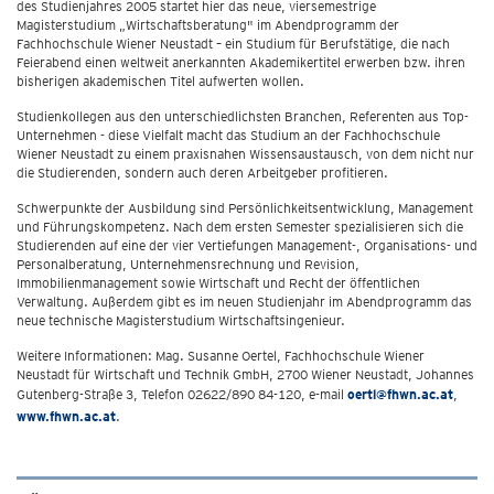
des Studienjahres 2005 startet hier das neue, viersemestrige
Magisterstudium „Wirtschaftsberatung" im Abendprogramm der
Fachhochschule Wiener Neustadt – ein Studium für Berufstätige, die nach
Feierabend einen weltweit anerkannten Akademikertitel erwerben bzw. ihren
bisherigen akademischen Titel aufwerten wollen.
Studienkollegen aus den unterschiedlichsten Branchen, Referenten aus Top-
Unternehmen - diese Vielfalt macht das Studium an der Fachhochschule
Wiener Neustadt zu einem praxisnahen Wissensaustausch, von dem nicht nur
die Studierenden, sondern auch deren Arbeitgeber profitieren.
Schwerpunkte der Ausbildung sind Persönlichkeitsentwicklung, Management
und Führungskompetenz. Nach dem ersten Semester spezialisieren sich die
Studierenden auf eine der vier Vertiefungen Management-, Organisations- und
Personalberatung, Unternehmensrechnung und Revision,
Immobilienmanagement sowie Wirtschaft und Recht der öffentlichen
Verwaltung. Außerdem gibt es im neuen Studienjahr im Abendprogramm das
neue technische Magisterstudium Wirtschaftsingenieur.
Weitere Informationen: Mag. Susanne Oertel, Fachhochschule Wiener
Neustadt für Wirtschaft und Technik GmbH, 2700 Wiener Neustadt, Johannes
Gutenberg-Straße 3, Telefon 02622/890 84-120, e-mail
oertl@fhwn.ac.at
,
www.fhwn.ac.at
.