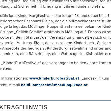
ützung und Begleitung von Kleinkindern mit speziellen Bedürf
ellung und Sicherheit im Umgang mit ihren Kindern bieten.
sjährige „KinderBurgFestival“ startet um 10 und dauert bis 
iedermacher Bernhard Fibich, der ein Mitmachkonzert für Ki
Folge bringt das Mödlinger Puppentheater zwei bekannte Kinde
 Gruppe „Ceilidh Family“ erstmals in Mödling auf. Ebenso zu s
octors“. Beim Stargast der Veranstaltung handelt es sich um
experten Andreas Jäger, der aus seinem Kinderbuch „Carlas 
e Angebote des heurigen „KinderBurgFestivals“ sind unter an
chminken, eine Rätselralley, eine Wahrsagerin, Kistenklette
n „KinderBurgFestivals“ der vergangenen beiden Jahre kamen
nstein.
 Informationen:
www.kinderburgfestival.at
, Landesklinikum
cht, e-mail
heidi.lamprecht@moedling.lknoe.at
.
KFRAGEHINWEIS