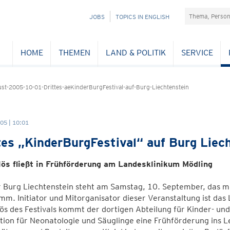
Suchefeld
NAVIGATION
JOBS
TOPICS IN ENGLISH
ÜBERSPRINGEN
HOME
THEMEN
LAND & POLITIK
SERVICE
t-2005-10-01-Drittes-aeKinderBurgFestival-auf-Burg-Liechtenstein
05 | 10:01
tes „KinderBurgFestival“ auf Burg Liec
lös fließt in Frühförderung am Landesklinikum Mödling
 Burg Liechtenstein steht am Samstag, 10. September, das mi
m. Initiator und Mitorganisator dieser Veranstaltung ist da
ös des Festivals kommt der dortigen Abteilung für Kinder- un
tion für Neonatologie und Säuglinge eine Frühförderung ins 