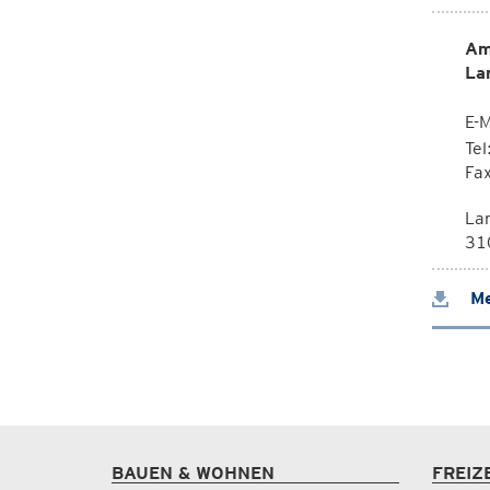
Am
La
E-M
Te
Fa
La
310
Me
BAUEN & WOHNEN
FREIZ