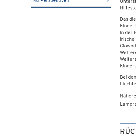
NÖ Perspektiven
Unterst
Hilfest
Das die
Kinderl
In der 
irische
Clownd
Wetter
Weiter
Kinders
Bei de
Liechte
Nähere
Lampre
RÜC