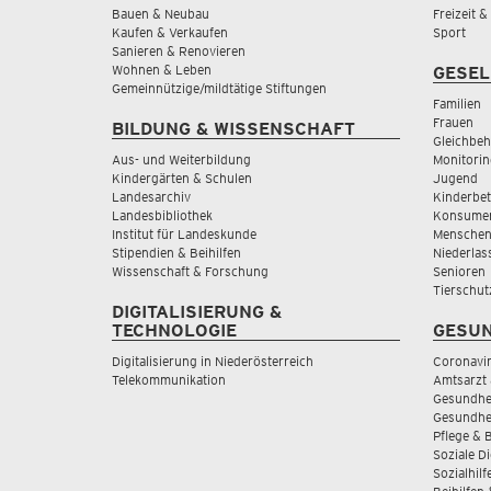
Bauen & Neubau
Freizeit 
Kaufen & Verkaufen
Sport
Sanieren & Renovieren
Wohnen & Leben
GESEL
Gemeinnützige/mildtätige Stiftungen
Familien
Frauen
BILDUNG & WISSENSCHAFT
Gleichbeh
Aus- und Weiterbildung
Monitorin
Kindergärten & Schulen
Jugend
Landesarchiv
Kinderbe
Landesbibliothek
Konsumen
Institut für Landeskunde
Menschen
Stipendien & Beihilfen
Niederlas
Wissenschaft & Forschung
Senioren
Tierschut
DIGITALISIERUNG &
TECHNOLOGIE
GESUN
Digitalisierung in Niederösterreich
Coronavi
Telekommunikation
Amtsarzt 
Gesundhei
Gesundhe
Pflege & 
Soziale D
Sozialhilf