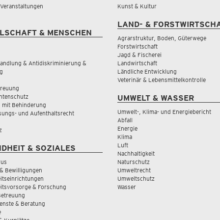
& Veranstaltungen
Kunst & Kultur
LAND- & FORSTWIRTSCH
LSCHAFT & MENSCHEN
Agrarstruktur, Boden, Güterwege
Forstwirtschaft
Jagd & Fischerei
andlung & Antidiskriminierung &
Landwirtschaft
g
Ländliche Entwicklung
Veterinär & Lebensmittelkontrolle
treuung
tenschutz
UMWELT & WASSER
 mit Behinderung
Umwelt-, Klima- und Energiebericht
sungs- und Aufenthaltsrecht
Abfall
Energie
z
Klima
Luft
DHEIT & SOZIALES
Nachhaltigkeit
rus
Naturschutz
& Bewilligungen
Umweltrecht
tseinrichtungen
Umweltschutz
itsvorsorge & Forschung
Wasser
Betreuung
ienste & Beratung
e