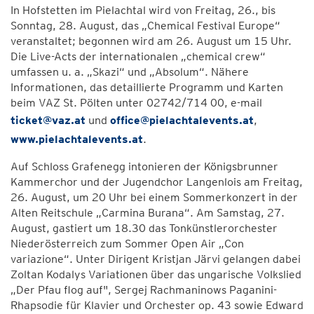
In Hofstetten im Pielachtal wird von Freitag, 26., bis
Sonntag, 28. August, das „Chemical Festival Europe“
veranstaltet; begonnen wird am 26. August um 15 Uhr.
Die Live-Acts der internationalen „chemical crew“
umfassen u. a. „Skazi“ und „Absolum“. Nähere
Informationen, das detaillierte Programm und Karten
beim VAZ St. Pölten unter 02742/714 00, e-mail
ticket@vaz.at
und
office@pielachtalevents.at
,
www.pielachtalevents.at
.
Auf Schloss Grafenegg intonieren der Königsbrunner
Kammerchor und der Jugendchor Langenlois am Freitag,
26. August, um 20 Uhr bei einem Sommerkonzert in der
Alten Reitschule „Carmina Burana“. Am Samstag, 27.
August, gastiert um 18.30 das Tonkünstlerorchester
Niederösterreich zum Sommer Open Air „Con
variazione“. Unter Dirigent Kristjan Järvi gelangen dabei
Zoltan Kodalys Variationen über das ungarische Volkslied
„Der Pfau flog auf", Sergej Rachmaninows Paganini-
Rhapsodie für Klavier und Orchester op. 43 sowie Edward