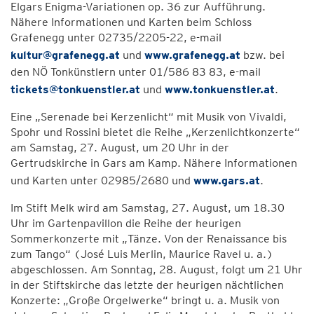
Elgars Enigma-Variationen op. 36 zur Aufführung.
Nähere Informationen und Karten beim Schloss
Grafenegg unter 02735/2205-22, e-mail
kultur@grafenegg.at
und
www.grafenegg.at
bzw. bei
den NÖ Tonkünstlern unter 01/586 83 83, e-mail
tickets@tonkuenstler.at
und
www.tonkuenstler.at
.
Eine „Serenade bei Kerzenlicht“ mit Musik von Vivaldi,
Spohr und Rossini bietet die Reihe „Kerzenlichtkonzerte“
am Samstag, 27. August, um 20 Uhr in der
Gertrudskirche in Gars am Kamp. Nähere Informationen
und Karten unter 02985/2680 und
www.gars.at
.
Im Stift Melk wird am Samstag, 27. August, um 18.30
Uhr im Gartenpavillon die Reihe der heurigen
Sommerkonzerte mit „Tänze. Von der Renaissance bis
zum Tango“ (José Luis Merlin, Maurice Ravel u. a.)
abgeschlossen. Am Sonntag, 28. August, folgt um 21 Uhr
in der Stiftskirche das letzte der heurigen nächtlichen
Konzerte: „Große Orgelwerke“ bringt u. a. Musik von