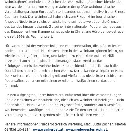
Weinstraßen-Gemeinden im Zeichen der Weinkultur. „Aus einer blendenden
Idee wurde innerhalb von wenigen Jahren der größte weintouristische
Veranstaltungsreigen Europas“, stellt Landeshauptmannstellvertreter Ernest
Gabmann fest. Der Weinherbst habe sich zum Fixpunkt im touristischen
Angebot Niederösterreichs entwickelt und sei heute weit über die Grenzen
des Landes hinaus bekannt. Zu seiner internationalen Popularität habe auch
das Engagement von Kammerschauspielerin Christiane Hörbiger beigetragen,
die seit 1996 als Patin fungiert.
Für Gabmann ist der Weinherbst „eine echte Innovation, die auf dem festen
Boden der Tradition steht. Die Menschen in den Weinbauregionen feiern, so
wie sie immer gefeiert haben, und laden dazu ein“. Diese Authentizität
bezeichnet auch Landestourismusmanager Klaus Merkl als das
Erfolgsgeheimnis des Weinherbstes. Entscheidend ist natürlich auch die
Qualität des niederösterreichischen Weines. Der bekannte Weinpfarrer Hans
Denk unterstreicht die Vielseitigkeit und Vielfalt des niederösterreichischen
Rebensaftes, vor allem mit seinen exzellenten Weißweinen sei das Land
führend.
Ein neu aufgelegter Führer informiert umfassend über die Veranstaltungen
und die einzelnen Weinbaubetriebe, die sich am Weinherbst beteiligen. Darin
finden sich nicht nur Wein- und Kellergassenfeste, sondern auch Genießer-
Wochenenden, Ausflüge und lohnende Ziele für den Herbsturlaub, immer in
Verbindung mit hervorragenden niederösterreichischen Weinen.
Nähere Informationen: Niederösterreich Werbung, Mag. Jutta Zachar, Telefon
01/536 10-6134,
www.weinherbst.at
,
www.niederoesterreich.at
.