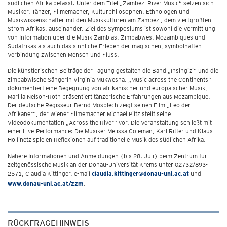
südlichen Afrika befasst. Unter dem Titel „Zambezi River Music“ setzen sich
Musiker, Tänzer, Filmemacher, Kulturphilosophen, Ethnologen und
Musikwissenschafter mit den Musikkulturen am Zambezi, dem viertgrößten
Strom Afrikas, auseinander. Ziel des Symposiums ist sowohl die Vermittlung
von Information über die Musik Zambias, Zimbabwes, Mozambiques und
Südafrikas als auch das sinnliche Erleben der magischen, symbolhaften
Verbindung zwischen Mensch und Fluss.
Die künstlerischen Beiträge der Tagung gestalten die Band „Insingizi“ und die
zimbabwische Sängerin Virginia Mukwesha. „Music across the Continents“
dokumentiert eine Begegnung von afrikanischer und europäischer Musik,
Marilia Nelson-Roth präsentiert tänzerische Erfahrungen aus Mozambique.
Der deutsche Regisseur Bernd Mosblech zeigt seinen Film „Leo der
Afrikaner“, der Wiener Filmemacher Michael Piltz stellt seine
Videodokumentation „Across the River“ vor. Die Veranstaltung schließt mit
einer Live-Performance: Die Musiker Melissa Coleman, Karl Ritter und Klaus
Hollinetz spielen Reflexionen auf traditionelle Musik des südlichen Afrika.
Nähere Informationen und Anmeldungen (bis 28. Juli) beim Zentrum für
zeitgenössische Musik an der Donau-Universität Krems unter 02732/893-
2571, Claudia Kittinger, e-mail
claudia.kittinger@donau-uni.ac.at
und
www.donau-uni.ac.at/zzm
.
RÜCKFRAGEHINWEIS