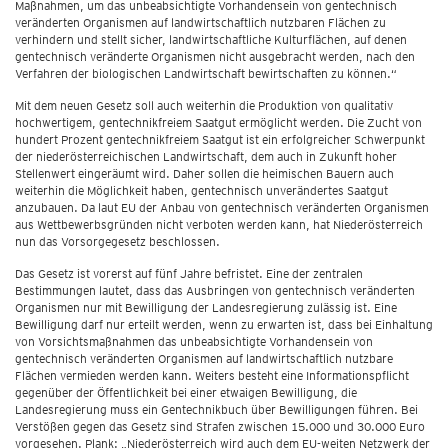
Maßnahmen, um das unbeabsichtigte Vorhandensein von gentechnisch
veränderten Organismen auf landwirtschaftlich nutzbaren Flächen zu
verhindern und stellt sicher, landwirtschaftliche Kulturflächen, auf denen
gentechnisch veränderte Organismen nicht ausgebracht werden, nach den
Verfahren der biologischen Landwirtschaft bewirtschaften zu können.“
Mit dem neuen Gesetz soll auch weiterhin die Produktion von qualitativ
hochwertigem, gentechnikfreiem Saatgut ermöglicht werden. Die Zucht von
hundert Prozent gentechnikfreiem Saatgut ist ein erfolgreicher Schwerpunkt
der niederösterreichischen Landwirtschaft, dem auch in Zukunft hoher
Stellenwert eingeräumt wird. Daher sollen die heimischen Bauern auch
weiterhin die Möglichkeit haben, gentechnisch unverändertes Saatgut
anzubauen. Da laut EU der Anbau von gentechnisch veränderten Organismen
aus Wettbewerbsgründen nicht verboten werden kann, hat Niederösterreich
nun das Vorsorgegesetz beschlossen.
Das Gesetz ist vorerst auf fünf Jahre befristet. Eine der zentralen
Bestimmungen lautet, dass das Ausbringen von gentechnisch veränderten
Organismen nur mit Bewilligung der Landesregierung zulässig ist. Eine
Bewilligung darf nur erteilt werden, wenn zu erwarten ist, dass bei Einhaltung
von Vorsichtsmaßnahmen das unbeabsichtigte Vorhandensein von
gentechnisch veränderten Organismen auf landwirtschaftlich nutzbare
Flächen vermieden werden kann. Weiters besteht eine Informationspflicht
gegenüber der Öffentlichkeit bei einer etwaigen Bewilligung, die
Landesregierung muss ein Gentechnikbuch über Bewilligungen führen. Bei
Verstößen gegen das Gesetz sind Strafen zwischen 15.000 und 30.000 Euro
vorgesehen. Plank: „Niederösterreich wird auch dem EU-weiten Netzwerk der