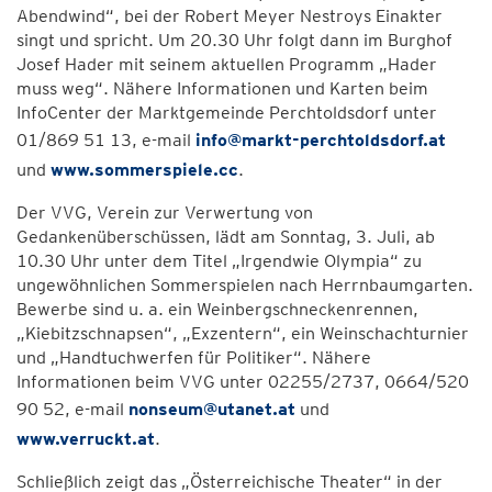
Abendwind“, bei der Robert Meyer Nestroys Einakter
singt und spricht. Um 20.30 Uhr folgt dann im Burghof
Josef Hader mit seinem aktuellen Programm „Hader
muss weg“. Nähere Informationen und Karten beim
InfoCenter der Marktgemeinde Perchtoldsdorf unter
01/869 51 13, e-mail
info@markt-perchtoldsdorf.at
und
www.sommerspiele.cc
.
Der VVG, Verein zur Verwertung von
Gedankenüberschüssen, lädt am Sonntag, 3. Juli, ab
10.30 Uhr unter dem Titel „Irgendwie Olympia“ zu
ungewöhnlichen Sommerspielen nach Herrnbaumgarten.
Bewerbe sind u. a. ein Weinbergschneckenrennen,
„Kiebitzschnapsen“, „Exzentern“, ein Weinschachturnier
und „Handtuchwerfen für Politiker“. Nähere
Informationen beim VVG unter 02255/2737, 0664/520
90 52, e-mail
nonseum@utanet.at
und
www.verruckt.at
.
Schließlich zeigt das „Österreichische Theater“ in der