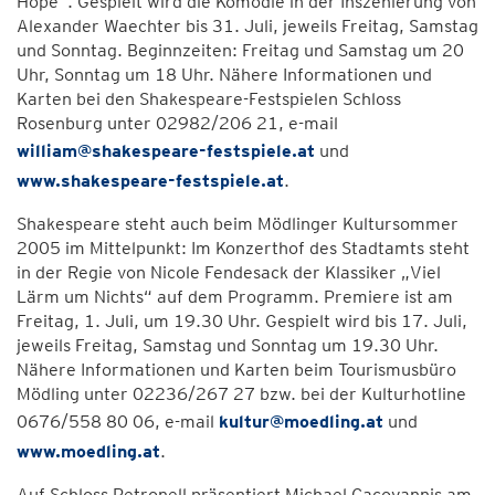
Hope“. Gespielt wird die Komödie in der Inszenierung von
Alexander Waechter bis 31. Juli, jeweils Freitag, Samstag
und Sonntag. Beginnzeiten: Freitag und Samstag um 20
Uhr, Sonntag um 18 Uhr. Nähere Informationen und
Karten bei den Shakespeare-Festspielen Schloss
Rosenburg unter 02982/206 21, e-mail
william@shakespeare-festspiele.at
und
www.shakespeare-festspiele.at
.
Shakespeare steht auch beim Mödlinger Kultursommer
2005 im Mittelpunkt: Im Konzerthof des Stadtamts steht
in der Regie von Nicole Fendesack der Klassiker „Viel
Lärm um Nichts“ auf dem Programm. Premiere ist am
Freitag, 1. Juli, um 19.30 Uhr. Gespielt wird bis 17. Juli,
jeweils Freitag, Samstag und Sonntag um 19.30 Uhr.
Nähere Informationen und Karten beim Tourismusbüro
Mödling unter 02236/267 27 bzw. bei der Kulturhotline
0676/558 80 06, e-mail
kultur@moedling.at
und
www.moedling.at
.
Auf Schloss Petronell präsentiert Michael Cacoyannis am