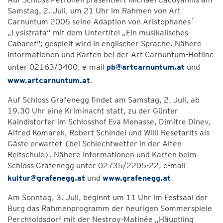
Samstag, 2. Juli, um 21 Uhr im Rahmen von Art
Carnuntum 2005 seine Adaption von Aristophanes`
„Lysistrata“ mit dem Untertitel „Ein musikalisches
Cabaret"; gespielt wird in englischer Sprache. Nähere
Informationen und Karten bei der Art Carnuntum-Hotline
unter 02163/3400, e-mail
pb@artcarnuntum.at
und
www.artcarnuntum.at
.
Auf Schloss Grafenegg findet am Samstag, 2. Juli, ab
19.30 Uhr eine Kriminacht statt, zu der Günter
Kaindlstorfer im Schlosshof Eva Menasse, Dimitre Dinev,
Alfred Komarek, Robert Schindel und Willi Resetarits als
Gäste erwartet (bei Schlechtwetter in der Alten
Reitschule). Nähere Informationen und Karten beim
Schloss Grafenegg unter 02735/2205-22, e-mail
kultur@grafenegg.at
und
www.grafenegg.at
.
Am Sonntag, 3. Juli, beginnt um 11 Uhr im Festsaal der
Burg das Rahmenprogramm der heurigen Sommerspiele
Perchtoldsdorf mit der Nestroy-Matinée „Häuptling