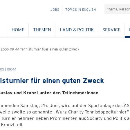
Suchefeld
NAVIGATION
JOBS
TOPICS IN ENGLISH
ÜBERSPRINGEN
HOME
THEMEN
LAND & POLITIK
SERVICE
2005-09-44-Tennisturnier-fuer-einen-guten-Zweck
05 | 09:44
isturnier für einen guten Zweck
uslav und Kranzl unter den TeilnehmerInnen
menden Samstag, 25. Juni, wird auf der Sportanlage des AS
weile zweite so genannte „Wurz-Charity-Tennisdoppelturnier“
Turnier nehmen neben Prominenten aus Society und Politik a
 Kranzl teil.