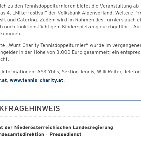
ich zu den Tennisdoppelturnieren bietet die Veranstaltung a
das 4. „Mike-Festival“ der Volksbank Alpenvorland. Weitere 
sik und Catering. Zudem wird im Rahmen des Turniers auch e
h noch funktionstüchtigem Kinderspielzeug durchgeführt. Auc
 kommen.
ste „Wurz-Charity-Tennisdoppelturnier“ wurde im vergangen
ngelder in der Höhe von 3.000 Euro gesammelt; ein entsprec
cht.
Informationen: ASK Ybbs, Sektion Tennis, Willi Reiter, Telef
.at
,
www.tennis-charity.at
.
KFRAGEHINWEIS
t der Niederösterreichischen Landesregierung
ndesamtsdirektion - Pressedienst