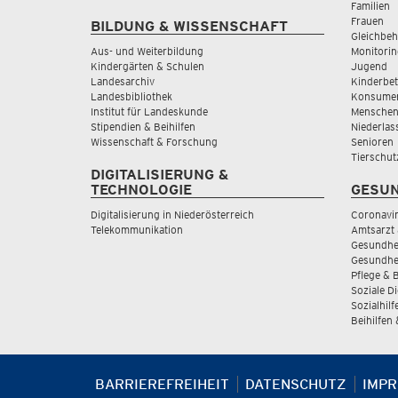
Familien
Frauen
BILDUNG & WISSENSCHAFT
Gleichbeh
Aus- und Weiterbildung
Monitorin
Kindergärten & Schulen
Jugend
Landesarchiv
Kinderbe
Landesbibliothek
Konsumen
Institut für Landeskunde
Menschen
Stipendien & Beihilfen
Niederlas
Wissenschaft & Forschung
Senioren
Tierschut
DIGITALISIERUNG &
TECHNOLOGIE
GESUN
Digitalisierung in Niederösterreich
Coronavi
Telekommunikation
Amtsarzt 
Gesundhei
Gesundhe
Pflege & 
Soziale D
Sozialhilf
Beihilfen
BARRIEREFREIHEIT
DATENSCHUTZ
IMP