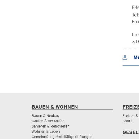
E-M
Te
Fa
La
310
Me
BAUEN & WOHNEN
FREIZ
Bauen & Neubau
Freizeit 
Kaufen & Verkaufen
Sport
Sanieren & Renovieren
Wohnen & Leben
GESEL
Gemeinnützige/mildtätige Stiftungen