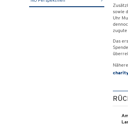
NÖ Perspektiven
Zusätzl
sowie 
Uhr Mu
dennoc
zugute
Das er
Spende
überrei
Nähere 
charity
RÜC
Am
La