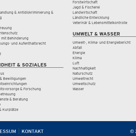
Forstwirtschaft
Jagd & Fischerei
andlung & Antidiskriminierung &
Landwirtschaft
g
Ländliche Entwicklung
Veterinär & Lebensmittelkontrolle
treuung
tenschutz
UMWELT & WASSER
 mit Behinderung
Umwelt-, Klima- und Energiebericht
sungs- und Aufenthaltsrecht
Abfall
Energie
z
Klima
Luft
DHEIT & SOZIALES
Nachhaltigkeit
rus
Naturschutz
& Bewilligungen
Umweltrecht
tseinrichtungen
Umweltschutz
itsvorsorge & Forschung
Wasser
Betreuung
ienste & Beratung
e
 & Kurplätze
RESSUM
KONTAKT
© 