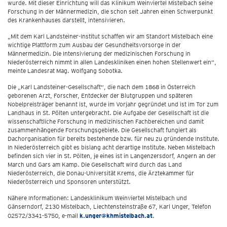
wurde. Mit dieser Einrichtung will das Klinikum Weinviertel Mistelbach seine
Forschung in der Männermedizin, die schon seit Jahren einen Schwerpunkt
des Krankenhauses darstellt, intensivieren.
„Mit dem Karl Landsteiner-Institut schaffen wir am Standort Mistelbach eine
wichtige Plattform zum Ausbau der Gesundheitsvorsorge in der
Männermedizin. Die Intensivierung der medizinischen Forschung in
Niederösterreich nimmt in allen Landeskliniken einen hohen Stellenwert ein“,
meinte Landesrat Mag. Wolfgang Sobotka.
Die „Karl Landsteiner-Gesellschaft“, die nach dem 1868 in Österreich
geborenen Arzt, Forscher, Entdecker der Blutgruppen und späteren
Nobelpreisträger benannt ist, wurde im Vorjahr gegründet und ist im Tor zum
Landhaus in St. Pölten untergebracht. Die Aufgabe der Gesellschaft ist die
wissenschaftliche Forschung in medizinischen Fachbereichen und damit
zusammenhängende Forschungsgebiete. Die Gesellschaft fungiert als
Dachorganisation für bereits bestehende bzw. für neu zu gründende Institute.
In Niederösterreich gibt es bislang acht derartige Institute. Neben Mistelbach
befinden sich vier in St. Pölten, je eines ist in Langenzersdorf, Angern an der
March und Gars am Kamp. Die Gesellschaft wird durch das Land
Niederösterreich, die Donau-Universität Krems, die Ärztekammer für
Niederösterreich und Sponsoren unterstützt.
Nähere Informationen: Landesklinikum Weinviertel Mistelbach und
Gänserndorf, 2130 Mistelbach, Liechtensteinstraße 67, Karl Unger, Telefon
02572/3341-5750, e-mail
k.unger@khmistelbach.at
.