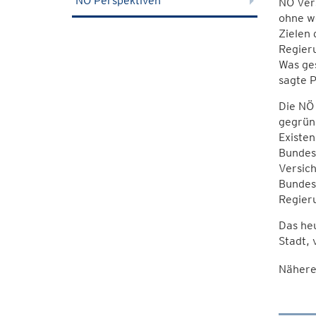
NÖ Perspektiven
NÖ Vers
ohne we
Zielen 
Regieru
Was ges
sagte P
Die NÖ
gegründ
Existen
Bundesl
Versich
Bundes
Regieru
Das he
Stadt, 
Nähere