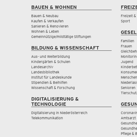
BAUEN & WOHNEN
FREIZ
Bauen & Neubau
Freizeit 
Kaufen & Verkaufen
Sport
Sanieren & Renovieren
Wohnen & Leben
GESEL
Gemeinnützige/mildtätige Stiftungen
Familien
Frauen
BILDUNG & WISSENSCHAFT
Gleichbeh
Aus- und Weiterbildung
Monitorin
Kindergärten & Schulen
Jugend
Landesarchiv
Kinderbe
Landesbibliothek
Konsumen
Institut für Landeskunde
Menschen
Stipendien & Beihilfen
Niederlas
Wissenschaft & Forschung
Senioren
Tierschut
DIGITALISIERUNG &
TECHNOLOGIE
GESUN
Digitalisierung in Niederösterreich
Coronavi
Telekommunikation
Amtsarzt 
Gesundhei
Gesundhe
Pflege & 