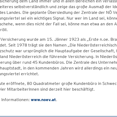
icherung dem Land immer und in allen Bereichen ein verlässlic
iteres selbstverständlich und zeige das große Ausmaß der Id
des Landes. Die geplante Übersiedlung der Zentrale der NÖ Ve
ngsviertel sei ein wichtiges Signal. Nur wer im Land sei, kön
chehe, wenn dies nicht der Fall sei, könne man etwa an den
röll.
 Versicherung wurde am 15. Jänner 1923 als „Erste n.oe. Br
et. Seit 1978 trägt sie den Namen „Die Niederösterreichisch
zschutz war ursprünglich die Hauptaufgabe der Gesellschaft, h
and Niederösterreich die führende Versicherung. In Niederös
erung über rund 45 Kundenbüros. Die Zentrale des Unternehme
hauptstadt, in den kommenden Jahren wird allerdings ein ne
ngsviertel errichtet.
ute eröffnete, 80 Quadratmeter große Kundenbüro in Schwecha
vier MitarbeiterInnen sind derzeit hier beschäftigt.
 Informationen:
www.noev.at
.