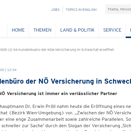
Suchefeld
NAVIGATION
JOBS
TOPICS IN ENGLISH
ÜBERSPRINGEN
HOME
THEMEN
LAND & POLITIK
SERVICE
005-12-34-Kundenbuero-der-NOe-Versicherung-in-Schwechat-eroeffnet
05 | 12:34
enbüro der NÖ Versicherung in Schwech
 NÖ Versicherung ist immer ein verlässlicher Partner
hauptmann Dr. Erwin Pröll nahm heute die Eröffnung eines n
hat (Bezirk Wien-Umgebung) vor. „Zwischen der NÖ Versiche
her eine enge Zusammenarbeit sowie zahlreiche Parallelen. S
 schneller zur Sache’ durch den Slogan der Versicherung ‚Sic