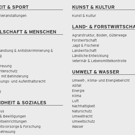
EIT & SPORT
KUNST & KULTUR
& Veranstaltungen
Kunst & Kultur
LAND- & FORSTWIRTSCH
LSCHAFT & MENSCHEN
Agrarstruktur, Boden, Güterwege
Forstwirtschaft
Jagd & Fischerei
andlung & Antidiskriminierung &
Landwirtschaft
g
Ländliche Entwicklung
Veterinär & Lebensmittelkontrolle
treuung
tenschutz
UMWELT & WASSER
 mit Behinderung
Umwelt-, Klima- und Energiebericht
sungs- und Aufenthaltsrecht
Abfall
Energie
z
Klima
Luft
DHEIT & SOZIALES
Nachhaltigkeit
rus
Naturschutz
& Bewilligungen
Umweltrecht
tseinrichtungen
Umweltschutz
itsvorsorge & Forschung
Wasser
Betreuung