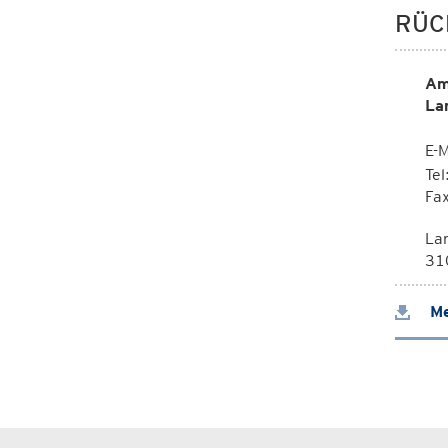
RÜC
Am
La
E-M
Te
Fa
La
310
Me