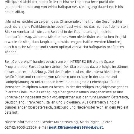
Mittelpunkt steht der niederösterreichische Themenschwerpunkt die
„Standortoptimierung von Wirtschaftsparks“. Die Tagung dauert noch bis
heute Mittag.
„Mir ist es wichtig zu zeigen, dass Chancengleichheit für die Geschlechter
auch durch jene Politikbereiche beeinflusst wird, wo das nicht auf den ersten
Blick erkennbar ist, wie zum Beispiel in der Raumplanung“, meinte
Landesrätin Mag. Johanna Mikl-Leitner. Vom niederösterreichischen Projekt
erwarte sie sich, dass langfristig Strukturen geschaffen werden könnten,
durch welche Männer und Frauen optimal von Wirtschaftsparks profitieren
können.
Bei „GenderAlp!“ handelt es sich um ein INTERREG IIIB Alpine Space
Programm der Europäischen Union. Der Startschuss dazu erfolgte im Jänner
dieses Jahres in Salzburg. Ziel des Projekts ist es, die unterschiedlichen
Bedürfnisse und Probleme von Männern und Frauen in der Raum- und
Budgetplanung zu untersuchen bzw. in der Folge die Lebensqualität der
Menschen im alpinen Raum zu heben. In der derzeitigen Projektphase geht es
in erster Linie um die Festlegung einer gemeinsamen Vorgehensweise und
Sprache der insgesamt zwölf Projektpartner aus den fünf Ländern Österreich,
Deutschland, Frankreich, Italien und Slowenien. Aus Österreich sind die
Bundesländer Oberösterreich, Salzburg und Niederösterreich an dem Projekt
beteiligt.
Nähere Informationen: Gender Mainstreaming, Maria Rigler, Telefon
02742/9005-13309, e-mail
post.f3frauenreferat@noel.gv.at
.