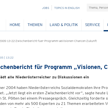
Suchefeld
NAVIGATION
JOBS
TOPICS IN ENGLISH
ÜBERSPRINGEN
HOME
THEMEN
LAND & POLITIK
SERVICE
2005-13-22-Zwischenbericht-fuer-Programm-aeVisionen-Chancen-Zukunft
05 | 13:22
chenbericht für Programm „Visionen, 
lädt alle Niederösterreicher zu Diskussionen ein
ner 2004 haben Niederösterreichs Sozialdemokraten ihre Pro
et. „Jetzt liegt ein ersten Zwischenbericht vor“, sagte heut
n St. Pölten bei einem Pressegespräch. Gleichzeitig forderte s
u den von mehr als 500 Experten zu 21 Themen erarbeiteten V