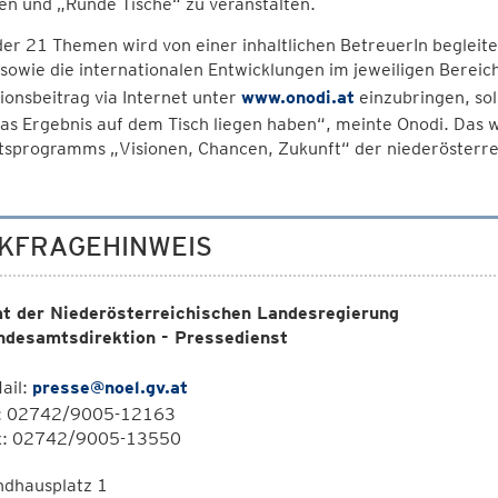
en und „Runde Tische“ zu veranstalten.
er 21 Themen wird von einer inhaltlichen BetreuerIn begleite
sowie die internationalen Entwicklungen im jeweiligen Bereic
ionsbeitrag via Internet unter
www.onodi.at
einzubringen, sol
as Ergebnis auf dem Tisch liegen haben“, meinte Onodi. Das 
tsprogramms „Visionen, Chancen, Zukunft“ der niederösterre
KFRAGEHINWEIS
t der Niederösterreichischen Landesregierung
ndesamtsdirektion - Pressedienst
ail:
presse@noel.gv.at
l: 02742/9005-12163
x: 02742/9005-13550
ndhausplatz 1