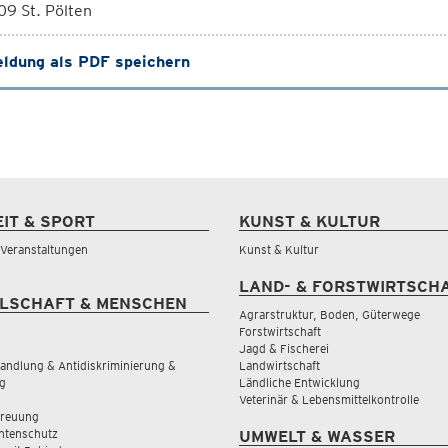
9 St. Pölten
ldung als PDF speichern
EIT & SPORT
KUNST & KULTUR
& Veranstaltungen
Kunst & Kultur
LAND- & FORSTWIRTSCH
LSCHAFT & MENSCHEN
Agrarstruktur, Boden, Güterwege
Forstwirtschaft
Jagd & Fischerei
andlung & Antidiskriminierung &
Landwirtschaft
g
Ländliche Entwicklung
Veterinär & Lebensmittelkontrolle
treuung
tenschutz
UMWELT & WASSER