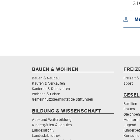
310
Me
BAUEN & WOHNEN
FREIZ
Bauen & Neubau
Freizeit 
Kaufen & Verkaufen
Sport
Sanieren & Renovieren
Wohnen & Leben
GESEL
Gemeinnützige/mildtätige Stiftungen
Familien
Frauen
BILDUNG & WISSENSCHAFT
Gleichbeh
Aus- und Weiterbildung
Monitorin
Kindergärten & Schulen
Jugend
Landesarchiv
Kinderbe
Landesbibliothek
Konsumen