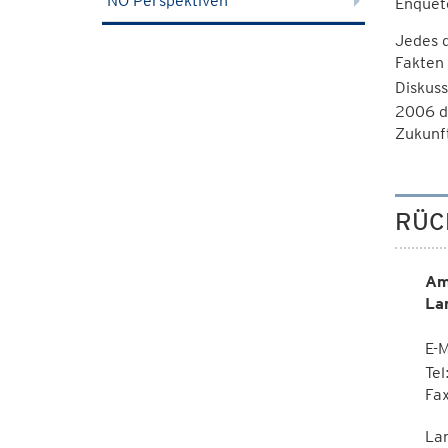
NÖ Perspektiven
Enquet
Jedes d
Fakten 
Diskuss
2006 d
Zukunf
RÜC
Am
La
E-M
Te
Fa
La