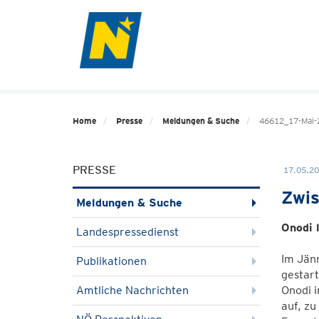
Home
Presse
Meldungen & Suche
46612_17-Mai-
PRESSE
17.05.20
Zwis
Meldungen & Suche
Onodi 
Landespressedienst
Im Jän
Publikationen
gestart
Amtliche Nachrichten
Onodi i
auf, z