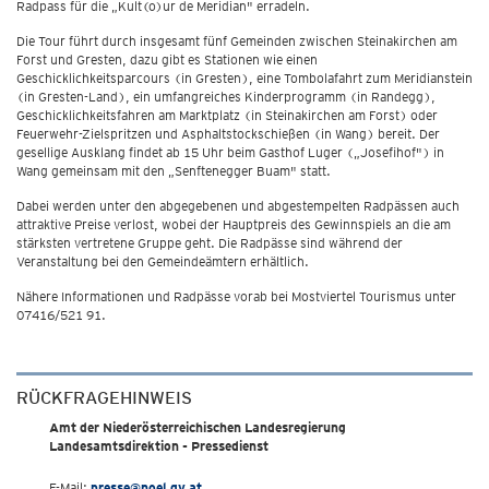
Radpass für die „Kult(o)ur de Meridian" erradeln.
Die Tour führt durch insgesamt fünf Gemeinden zwischen Steinakirchen am
Forst und Gresten, dazu gibt es Stationen wie einen
Geschicklichkeitsparcours (in Gresten), eine Tombolafahrt zum Meridianstein
(in Gresten-Land), ein umfangreiches Kinderprogramm (in Randegg),
Geschicklichkeitsfahren am Marktplatz (in Steinakirchen am Forst) oder
Feuerwehr-Zielspritzen und Asphaltstockschießen (in Wang) bereit. Der
gesellige Ausklang findet ab 15 Uhr beim Gasthof Luger („Josefihof") in
Wang gemeinsam mit den „Senftenegger Buam" statt.
Dabei werden unter den abgegebenen und abgestempelten Radpässen auch
attraktive Preise verlost, wobei der Hauptpreis des Gewinnspiels an die am
stärksten vertretene Gruppe geht. Die Radpässe sind während der
Veranstaltung bei den Gemeindeämtern erhältlich.
Nähere Informationen und Radpässe vorab bei Mostviertel Tourismus unter
07416/521 91.
RÜCKFRAGEHINWEIS
Amt der Niederösterreichischen Landesregierung
Landesamtsdirektion - Pressedienst
E-Mail:
presse@noel.gv.at