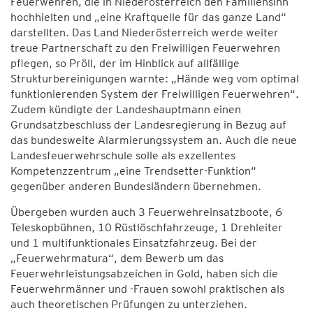
Feuerwehren, die in Niederösterreich den Familiensinn
hochhielten und „eine Kraftquelle für das ganze Land“
darstellten. Das Land Niederösterreich werde weiter
treue Partnerschaft zu den Freiwilligen Feuerwehren
pflegen, so Pröll, der im Hinblick auf allfällige
Strukturbereinigungen warnte: „Hände weg vom optimal
funktionierenden System der Freiwilligen Feuerwehren“.
Zudem kündigte der Landeshauptmann einen
Grundsatzbeschluss der Landesregierung in Bezug auf
das bundesweite Alarmierungssystem an. Auch die neue
Landesfeuerwehrschule solle als exzellentes
Kompetenzzentrum „eine Trendsetter-Funktion“
gegenüber anderen Bundesländern übernehmen.
Übergeben wurden auch 3 Feuerwehreinsatzboote, 6
Teleskopbühnen, 10 Rüstlöschfahrzeuge, 1 Drehleiter
und 1 multifunktionales Einsatzfahrzeug. Bei der
„Feuerwehrmatura“, dem Bewerb um das
Feuerwehrleistungsabzeichen in Gold, haben sich die
Feuerwehrmänner und -Frauen sowohl praktischen als
auch theoretischen Prüfungen zu unterziehen.