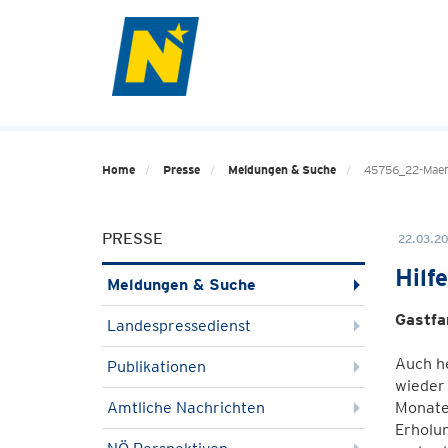
Home
Presse
Meldungen & Suche
45756_22-Maerz
PRESSE
22.03.20
Hilf
Meldungen & Suche
Gastfa
Landespressedienst
Auch he
Publikationen
wieder 
Amtliche Nachrichten
Monate
Erholu