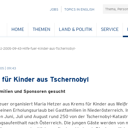
Suchefeld
NAVIGATION
JOBS
TOPICS IN ENGLISH
ÜBERSPRINGEN
HOME
THEMEN
LAND & POLITIK
SERVICE
-2005-09-43-Hilfe-fuer-Kinder-aus-Tschernobyl-
05 | 09:43
e für Kinder aus Tschernobyl
milien und Sponsoren gesucht
uer organisiert Maria Hetzer aus Krems für Kinder aus Weiß
einen Erholungsurlaub bei Gastfamilien in Niederösterreich.
n Juni, Juli und August rund 250 von der Tschernobyl-Katast
ngsaufenthalt nach Österreich. Die jungen Gäste werden von