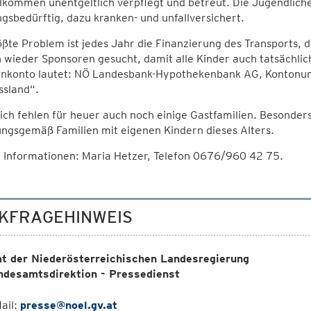
lkommen unentgeltlich verpflegt und betreut. Die Jugendliche
gsbedürftig, dazu kranken- und unfallversichert.
ßte Problem ist jedes Jahr die Finanzierung des Transports, d
wieder Sponsoren gesucht, damit alle Kinder auch tatsächli
nkonto lautet: NÖ Landesbank-Hypothekenbank AG, Kontonum
ssland“.
ich fehlen für heuer auch noch einige Gastfamilien. Besonder
ngsgemäß Familien mit eigenen Kindern dieses Alters.
 Informationen: Maria Hetzer, Telefon 0676/960 42 75.
KFRAGEHINWEIS
t der Niederösterreichischen Landesregierung
ndesamtsdirektion - Pressedienst
ail:
presse@noel.gv.at