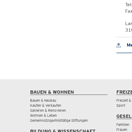
Te
Fa
La
310
Me
BAUEN & WOHNEN
FREIZ
Bauen & Neubau
Freizeit 
Kaufen & Verkaufen
Sport
Sanieren & Renovieren
Wohnen & Leben
GESEL
Gemeinnützige/mildtätige Stiftungen
Familien
Frauen
BILDUNG & WISSENSCHAFT