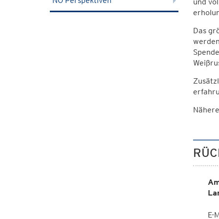
NÖ Perspektiven
und vol
erholun
Das grö
werden 
Spende
Weißru
Zusätzl
erfahru
Nähere
RÜC
Am
La
E-M