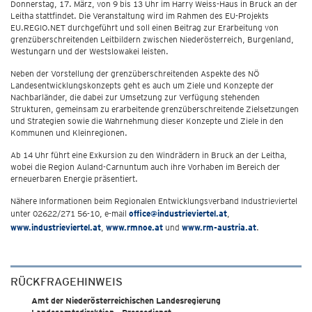
Donnerstag, 17. März, von 9 bis 13 Uhr im Harry Weiss-Haus in Bruck an der
Leitha stattfindet. Die Veranstaltung wird im Rahmen des EU-Projekts
EU.REGIO.NET durchgeführt und soll einen Beitrag zur Erarbeitung von
grenzüberschreitenden Leitbildern zwischen Niederösterreich, Burgenland,
Westungarn und der Westslowakei leisten.
Neben der Vorstellung der grenzüberschreitenden Aspekte des NÖ
Landesentwicklungskonzepts geht es auch um Ziele und Konzepte der
Nachbarländer, die dabei zur Umsetzung zur Verfügung stehenden
Strukturen, gemeinsam zu erarbeitende grenzüberschreitende Zielsetzungen
und Strategien sowie die Wahrnehmung dieser Konzepte und Ziele in den
Kommunen und Kleinregionen.
Ab 14 Uhr führt eine Exkursion zu den Windrädern in Bruck an der Leitha,
wobei die Region Auland-Carnuntum auch ihre Vorhaben im Bereich der
erneuerbaren Energie präsentiert.
Nähere Informationen beim Regionalen Entwicklungsverband Industrieviertel
unter 02622/271 56-10, e-mail
office@industrieviertel.at
,
www.industrieviertel.at
,
www.rmnoe.at
und
www.rm-austria.at
.
RÜCKFRAGEHINWEIS
Amt der Niederösterreichischen Landesregierung