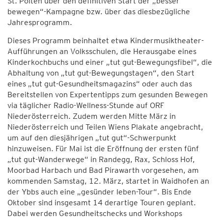
St. Pölten über den definitiven Start der „besser
bewegen“-Kampagne bzw. über das diesbezügliche
Jahresprogramm.
Dieses Programm beinhaltet etwa Kindermusiktheater-
Aufführungen an Volksschulen, die Herausgabe eines
Kinderkochbuchs und einer „tut gut-Bewegungsfibel“, die
Abhaltung von „tut gut-Bewegungstagen“, den Start
eines „tut gut-Gesundheitsmagazins“ oder auch das
Bereitstellen von Expertentipps zum gesunden Bewegen
via täglicher Radio-Wellness-Stunde auf ORF
Niederösterreich. Zudem werden Mitte März in
Niederösterreich und Teilen Wiens Plakate angebracht,
um auf den diesjährigen „tut gut“-Schwerpunkt
hinzuweisen. Für Mai ist die Eröffnung der ersten fünf
„tut gut-Wanderwege“ in Randegg, Rax, Schloss Hof,
Moorbad Harbach und Bad Pirawarth vorgesehen, am
kommenden Samstag, 12. März, startet in Waidhofen an
der Ybbs auch eine „gesünder leben-Tour“. Bis Ende
Oktober sind insgesamt 14 derartige Touren geplant.
Dabei werden Gesundheitschecks und Workshops