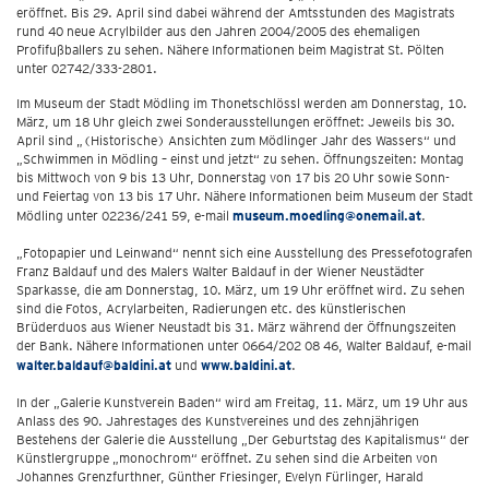
eröffnet. Bis 29. April sind dabei während der Amtsstunden des Magistrats
rund 40 neue Acrylbilder aus den Jahren 2004/2005 des ehemaligen
Profifußballers zu sehen. Nähere Informationen beim Magistrat St. Pölten
unter 02742/333-2801.
Im Museum der Stadt Mödling im Thonetschlössl werden am Donnerstag, 10.
März, um 18 Uhr gleich zwei Sonderausstellungen eröffnet: Jeweils bis 30.
April sind „(Historische) Ansichten zum Mödlinger Jahr des Wassers“ und
„Schwimmen in Mödling – einst und jetzt“ zu sehen. Öffnungszeiten: Montag
bis Mittwoch von 9 bis 13 Uhr, Donnerstag von 17 bis 20 Uhr sowie Sonn-
und Feiertag von 13 bis 17 Uhr. Nähere Informationen beim Museum der Stadt
Mödling unter 02236/241 59, e-mail
museum.moedling@onemail.at
.
„Fotopapier und Leinwand“ nennt sich eine Ausstellung des Pressefotografen
Franz Baldauf und des Malers Walter Baldauf in der Wiener Neustädter
Sparkasse, die am Donnerstag, 10. März, um 19 Uhr eröffnet wird. Zu sehen
sind die Fotos, Acrylarbeiten, Radierungen etc. des künstlerischen
Brüderduos aus Wiener Neustadt bis 31. März während der Öffnungszeiten
der Bank. Nähere Informationen unter 0664/202 08 46, Walter Baldauf, e-mail
walter.baldauf@baldini.at
und
www.baldini.at
.
In der „Galerie Kunstverein Baden“ wird am Freitag, 11. März, um 19 Uhr aus
Anlass des 90. Jahrestages des Kunstvereines und des zehnjährigen
Bestehens der Galerie die Ausstellung „Der Geburtstag des Kapitalismus“ der
Künstlergruppe „monochrom“ eröffnet. Zu sehen sind die Arbeiten von
Johannes Grenzfurthner, Günther Friesinger, Evelyn Fürlinger, Harald