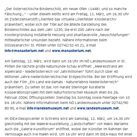
„Der österreichische Bindenschild, ein neuer Ofen (1448) und so manche
Fälschung…“ – unter diesem Motto wird am Freitag, 11. März, um 16.30 Uhr
im Zisterzienserstift Lilienfeld das virtuelle Lilienfelder Klosterarchiv
präsentiert, wobei sich der Titel auf die älteste Darstellung des
Bindenschildes aus dem Jahr 1230, die erst 200 Jahre nach der
Klostergründung installierte Heizung und phantasievolle „Neuschöpfungen“
mittelalterlicher Urkunden bezieht. Nähere Informationen beim
Diözesanarchiv St. Pölten unter 02742/32 43 21, e-mail
info@monasterium.net
und
www.monasterium.net
.
Am Samstag, 12. März, wird dann um 16 Uhr im NÖ Landesmuseum in St.
Pölten die nächste große Naturkunde-Schau eröffnet: „Meeresstrand am
Alpenrand – Niederösterreich vor Jahrmillionen“ führt durch über 40
Millionen Jahre niederösterreichischer Erdgeschichte. Bei der Eröffnung wird
auch der Film „Ein Land wie damals - Naturerlebnis Niederösterreich“
präsentiert. Zu sehen ist das von Harald Steininger kuratierte
Kooperationsprojekt mit dem Naturhistorischen Museum Wien bis 26.
Februar 2006; Öffnungszeiten: Dienstag bis Sonntag sowie Feiertage von 10
bis 18 Uhr. Nähere Informationen beim NÖ Landesmuseum unter 02742/90
80 90, e-mail
info@landesmuseum.net
und
www.landesmuseum.net
.
Im IDEA-Designcenter in Schrems wird am Samstag, 12. März, um 14.30 Uhr
gleichzeitig mit der Malerei-Ausstellung „Landschaften“ von Makis Warlamis
auch die „Galerie Kunstforum“ eröffnet, wobei der Künstler im Rahmen der
Vernissage auch live malen wird. Um 16 Uhr wird dann im IDEA-Haus mit einer