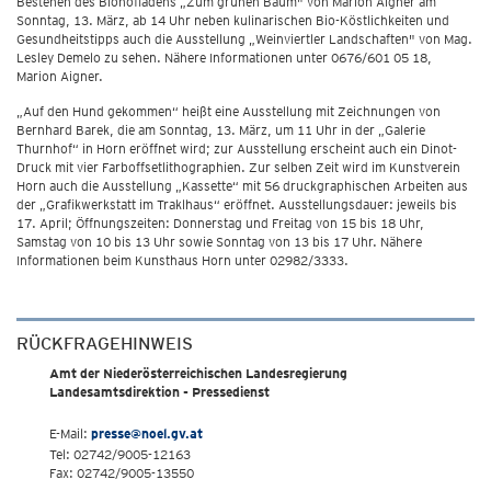
Bestehen des Biohofladens „Zum grünen Baum" von Marion Aigner am
Sonntag, 13. März, ab 14 Uhr neben kulinarischen Bio-Köstlichkeiten und
Gesundheitstipps auch die Ausstellung „Weinviertler Landschaften" von Mag.
Lesley Demelo zu sehen. Nähere Informationen unter 0676/601 05 18,
Marion Aigner.
„Auf den Hund gekommen“ heißt eine Ausstellung mit Zeichnungen von
Bernhard Barek, die am Sonntag, 13. März, um 11 Uhr in der „Galerie
Thurnhof“ in Horn eröffnet wird; zur Ausstellung erscheint auch ein Dinot-
Druck mit vier Farboffsetlithographien. Zur selben Zeit wird im Kunstverein
Horn auch die Ausstellung „Kassette“ mit 56 druckgraphischen Arbeiten aus
der „Grafikwerkstatt im Traklhaus“ eröffnet. Ausstellungsdauer: jeweils bis
17. April; Öffnungszeiten: Donnerstag und Freitag von 15 bis 18 Uhr,
Samstag von 10 bis 13 Uhr sowie Sonntag von 13 bis 17 Uhr. Nähere
Informationen beim Kunsthaus Horn unter 02982/3333.
RÜCKFRAGEHINWEIS
Amt der Niederösterreichischen Landesregierung
Landesamtsdirektion - Pressedienst
E-Mail:
presse@noel.gv.at
Tel: 02742/9005-12163
Fax: 02742/9005-13550