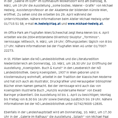
In der „Galerie im Gym“ im Gymnasium Wolkersdorf wird am Dienstag, 8.
März, um 19 Uhr die Ausstellung „some bodies. Malerei – Grafik“ von Michael
Hedwig, Assistenzprofessor an der Akademie der bildenden Künste Wien,
eröffnet. Zu sehen sind die Arbeiten bis 29. April während der
Unterrichtszeiten. Nähere Informationen beim Atelier Michael Hedwig unter
01/715 51 58, e-mail
m.hedwig@tag.at
und
www.michael-hedwig.at
.
Im Office Park am Flughafen Wien/Schwechat zeigt Rena Meren bis 4. April
Arbeiten wie die 2004 entstandene Olivenholz-Skulptur „Torminos“.
Vernissage: Mittwoch, 9. März, um 19 Uhr; Öffnungszeiten: täglich von 8 bis
17 Uhr. Nähere Informationen bei der Flughafen Wien AG unter 01/7007-
22273.
In St. Pölten laden die NÖ Landesbibliothek und die Literaturedition
Niederösterreich am Donnerstag, 10. März, um 18.30 Uhr zur Eröffnung der
Ausstellung „Koenigstein. Buch & Kunst“ in den Lesebereich der NÖ
Landesbibliothek. Georg Koenigstein, 1937 in Wien geboren und in
Klosterneuburg wohnhaft, arbeitet in der Tradition der klassischen Moderne
und hat sich auch als Illustrator, Druckgrafiker und Herausgeber bibliophiler
Bücher einen Namen gemacht. Bei der Vernissage wird auch das von
Koenigstein illustrierte Buch „Hunzils wundersame Reise“ von Ewald
Baringer präsentiert. Die Ausstellung ist bis 1. April zu besichtigen; Montag
bis Freitag von 8.30 bis 16 Uhr sowie Dienstag zusätzlich bis 19 Uhr. Nähere
Informationen bei der NÖ Landesbibliothek unter 02742/9005-12835.
Ebenfalls in der Landeshauptstadt wird am Donnerstag, 10. März, um 17.30
Uhr in der „Galerie im Rathaus“ die Ausstellung „Splash“ von Michael Paal