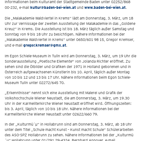
Informationen beim Kulturamt der Stadtgemeinde Baden unter 02252/868
00-232, e-mail
kultur@baden-bei-wien.at
und
www.baden-bei-wien.at
.
Die „Malakademie Waldviertel in Krems“ lädt am Donnerstag, 3. März, um 18
Uhr zur Vernissage der zweiten Ausstellung der Malakademie in das „Goldene
Kreuz“ in Krems. Die Ausstellung ist bis 18. März täglich außer Samstag und
Sonntag von 9 bis 18 Uhr zu besichtigen. Nähere Informationen bei der
„Malakademie Waldviertel in Krems“ unter 0650/601 98 15, Gregor Kremser,
und e-mail
gregor.kremser@gmx.at
.
Im Egon Schiele-Museum in Tulln wird am Donnerstag, 3. März, um 19 Uhr die
Sonderausstellung „Poetische Elemente" von Jolanda Richter eröffnet. Zu
sehen sind die Ölbilder und Grafiken der 1971 in Holland geborenen und in
Österreich aufgewachsenen Künstlerin bis 10. April, täglich außer Montag
von 10 bis 12 und 13 bis 17 Uhr. Nähere Informationen beim Egon Schiele-
Museum Tulln unter 02272/645 70.
„Erkenntnisse“ nennt sich eine Ausstellung mit Malerei und Grafik der
Volkshochschule Wiener Neustadt, die am Donnerstag, 3. März, um 19.30
Uhr in der Karmeliterkirche Wiener Neustadt eröffnet wird. Öffnungszeiten:
bis 3. April, täglich von 10 bis 18 Uhr. Nähere Informationen bei der
Karmeliterkirche Wiener Neustadt unter 02622/660 79.
In der „Kulturmü´µ“ in Hollabrunn sind am Donnerstag, 3. März, ab 18 Uhr
unter dem Titel „Schule macht Kunst – Kunst macht Schule“ Schülerarbeiten
des ASO-SPZ Hollabrunn zu sehen. Nähere Informationen bei der „Kulturmü
´µ“ Hollabrunn unter 01/291 29-4324, Bernhard Appoyer, e-mail