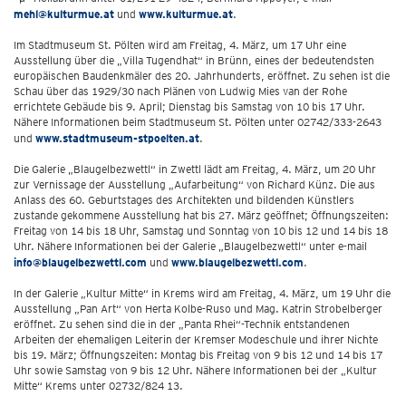
mehl@kulturmue.at
und
www.kulturmue.at
.
Im Stadtmuseum St. Pölten wird am Freitag, 4. März, um 17 Uhr eine
Ausstellung über die „Villa Tugendhat“ in Brünn, eines der bedeutendsten
europäischen Baudenkmäler des 20. Jahrhunderts, eröffnet. Zu sehen ist die
Schau über das 1929/30 nach Plänen von Ludwig Mies van der Rohe
errichtete Gebäude bis 9. April; Dienstag bis Samstag von 10 bis 17 Uhr.
Nähere Informationen beim Stadtmuseum St. Pölten unter 02742/333-2643
und
www.stadtmuseum-stpoelten.at
.
Die Galerie „Blaugelbezwettl“ in Zwettl lädt am Freitag, 4. März, um 20 Uhr
zur Vernissage der Ausstellung „Aufarbeitung“ von Richard Künz. Die aus
Anlass des 60. Geburtstages des Architekten und bildenden Künstlers
zustande gekommene Ausstellung hat bis 27. März geöffnet; Öffnungszeiten:
Freitag von 14 bis 18 Uhr, Samstag und Sonntag von 10 bis 12 und 14 bis 18
Uhr. Nähere Informationen bei der Galerie „Blaugelbezwettl“ unter e-mail
info@blaugelbezwettl.com
und
www.blaugelbezwettl.com
.
In der Galerie „Kultur Mitte“ in Krems wird am Freitag, 4. März, um 19 Uhr die
Ausstellung „Pan Art“ von Herta Kolbe-Ruso und Mag. Katrin Strobelberger
eröffnet. Zu sehen sind die in der „Panta Rhei“-Technik entstandenen
Arbeiten der ehemaligen Leiterin der Kremser Modeschule und ihrer Nichte
bis 19. März; Öffnungszeiten: Montag bis Freitag von 9 bis 12 und 14 bis 17
Uhr sowie Samstag von 9 bis 12 Uhr. Nähere Informationen bei der „Kultur
Mitte“ Krems unter 02732/824 13.