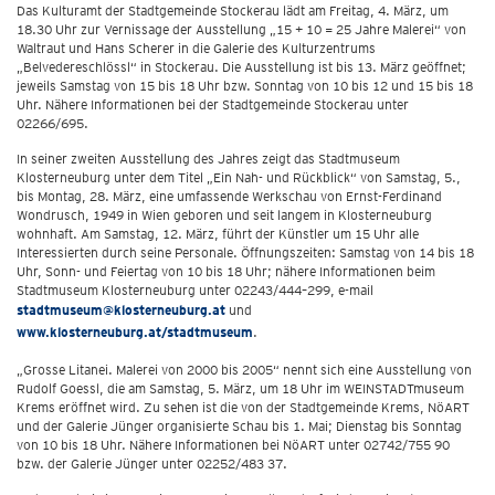
Das Kulturamt der Stadtgemeinde Stockerau lädt am Freitag, 4. März, um
18.30 Uhr zur Vernissage der Ausstellung „15 + 10 = 25 Jahre Malerei“ von
Waltraut und Hans Scherer in die Galerie des Kulturzentrums
„Belvedereschlössl“ in Stockerau. Die Ausstellung ist bis 13. März geöffnet;
jeweils Samstag von 15 bis 18 Uhr bzw. Sonntag von 10 bis 12 und 15 bis 18
Uhr. Nähere Informationen bei der Stadtgemeinde Stockerau unter
02266/695.
In seiner zweiten Ausstellung des Jahres zeigt das Stadtmuseum
Klosterneuburg unter dem Titel „Ein Nah- und Rückblick“ von Samstag, 5.,
bis Montag, 28. März, eine umfassende Werkschau von Ernst-Ferdinand
Wondrusch, 1949 in Wien geboren und seit langem in Klosterneuburg
wohnhaft. Am Samstag, 12. März, führt der Künstler um 15 Uhr alle
Interessierten durch seine Personale. Öffnungszeiten: Samstag von 14 bis 18
Uhr, Sonn- und Feiertag von 10 bis 18 Uhr; nähere Informationen beim
Stadtmuseum Klosterneuburg unter 02243/444–299, e-mail
stadtmuseum@klosterneuburg.at
und
www.klosterneuburg.at/stadtmuseum
.
„Grosse Litanei. Malerei von 2000 bis 2005“ nennt sich eine Ausstellung von
Rudolf Goessl, die am Samstag, 5. März, um 18 Uhr im WEINSTADTmuseum
Krems eröffnet wird. Zu sehen ist die von der Stadtgemeinde Krems, NöART
und der Galerie Jünger organisierte Schau bis 1. Mai; Dienstag bis Sonntag
von 10 bis 18 Uhr. Nähere Informationen bei NöART unter 02742/755 90
bzw. der Galerie Jünger unter 02252/483 37.