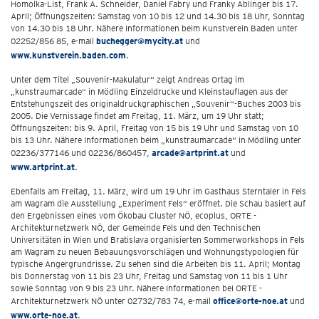
Homolka-List, Frank A. Schneider, Daniel Fabry und Franky Ablinger bis 17.
April; Öffnungszeiten: Samstag von 10 bis 12 und 14.30 bis 18 Uhr, Sonntag
von 14.30 bis 18 Uhr. Nähere Informationen beim Kunstverein Baden unter
02252/856 85, e-mail
buchegger@mycity.at
und
www.kunstverein.baden.com
.
Unter dem Titel „Souvenir-Makulatur“ zeigt Andreas Ortag im
„kunstraumarcade“ in Mödling Einzeldrucke und Kleinstauflagen aus der
Entstehungszeit des originaldruckgraphischen „Souvenir“-Buches 2003 bis
2005. Die Vernissage findet am Freitag, 11. März, um 19 Uhr statt;
Öffnungszeiten: bis 9. April, Freitag von 15 bis 19 Uhr und Samstag von 10
bis 13 Uhr. Nähere Informationen beim „kunstraumarcade“ in Mödling unter
02236/377146 und 02236/860457,
arcade@artprint.at
und
www.artprint.at
.
Ebenfalls am Freitag, 11. März, wird um 19 Uhr im Gasthaus Sterntaler in Fels
am Wagram die Ausstellung „Experiment Fels“ eröffnet. Die Schau basiert auf
den Ergebnissen eines vom Ökobau Cluster NÖ, ecoplus, ORTE -
Architekturnetzwerk NÖ, der Gemeinde Fels und den Technischen
Universitäten in Wien und Bratislava organisierten Sommerworkshops in Fels
am Wagram zu neuen Bebauungsvorschlägen und Wohnungstypologien für
typische Angergrundrisse. Zu sehen sind die Arbeiten bis 11. April; Montag
bis Donnerstag von 11 bis 23 Uhr, Freitag und Samstag von 11 bis 1 Uhr
sowie Sonntag von 9 bis 23 Uhr. Nähere Informationen bei ORTE -
Architekturnetzwerk NÖ unter 02732/783 74, e-mail
office@orte-noe.at
und
www.orte-noe.at
.