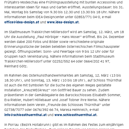
Frühjahrs-Modeschau eine Frühlingsausstellung mit bunten Accessoires und
interessanten Ideen für Haus und Garten eröffnet. Ausstellungsdauer: bis 31.
Mai, Montag bis Samstag von 9.30 bis 12.30 und 13.30 bis 18 Uhr. Nähere
Informationen beim IDEA-Designcenter unter 02853/771 04-0, e-mail
office@idea-design.at
und
www.idea-design.at
.
Im Stadtmuseum Traiskirchen-Möllersdorf wird am Samstag, 12. März, um 18
Uhr die Ausstellung „Paul Hörbiger – Hans Moser“ eröffnet. Bis 24. Dezember
werden dabei 200 Fotos und Bilder sowie verschiedene originale
Erinnerungsstücke der beiden beliebten österreichischen Filmschauspieler
gezeigt. Öffnungszeiten: Sonn- und Feiertage von 9 bis 12 Uhr oder für
Gruppen nach Vereinbarung. Nähere Informationen beim Stadtmuseum
Traiskirchen-Möllersdorf unter 02252/552 64 oder 0664/202 41 97,
Reinhard Götz.
Im Rahmen des Osterkunsthandwerkmarktes am Samstag, 12. März (13 bis
18.30 Uhr), und Sonntag, 13. März (10 bis 18 Uhr), auf Schloss Thürnthal
ist auch die mit Symbolen für die Suche des eigenen Weges gestaltete
Installation „kreuzWEGkreuz“ von Gottfried Bauer zu sehen. Zudem
präsentieren in der Gemäldegalerie des Barockschlosses Elisabeth Sommer,
Eva Riebler, Hubert Höllebauer und Josef Tobner ihre Werke. Nähere
Informationen beim Verein „Freunde des Schlosses Thürnthal“ unter
02738/7077 oder 0676/392 66 74, Maresa Helmreich, e-mail
info@schlossthuernthal.at
und
www.schlossthuernthal.at
.
In Porrau (Bezirk Hollabrunn) gibt es im Rahmen des Festes zum einjährigen