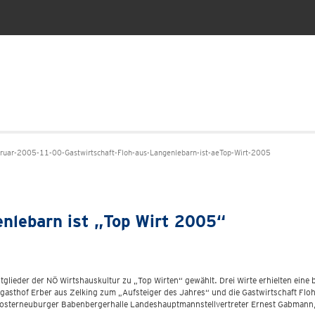
uar-2005-11-00-Gastwirtschaft-Floh-aus-Langenlebarn-ist-aeTop-Wirt-2005
nlebarn ist „Top Wirt 2005“
glieder der NÖ Wirtshauskultur zu „Top Wirten“ gewählt. Drei Wirte erhielten ein
dgasthof Erber aus Zelking zum „Aufsteiger des Jahres“ und die Gastwirtschaft Flo
losterneuburger Babenbergerhalle Landeshauptmannstellvertreter Ernest Gabmann