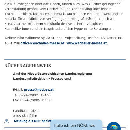
die auf Feste gehen oder dazu laden, finden alles, was zu einer gelungenen
Veranstaltung gehört, vom Hochzeits- und Abendstyling über feinste
Tischkultur bis zu kostbarem Schmuck. Auch stehen ein Standesamt und ein
Notariat für Auskünfte zur Verfügung. Ein Fotograf präsentiert sich als
Kreativpartner mit einem Ministudio den Besuchern. Visagisten,
Kosmetikerinnen und ein Nagelstudio bieten typgerechte Beratung an.
Weitere Informationen: Sylvia Gruber, Projektleitung, Telefon 02732/820 00-
10, e-mail
office@wachauer-messe.at
,
www.wachauer-messe.at
.
RÜCKFRAGEHINWEIS
Amt der Niederösterreichischen Landesregierung
Landesamtsdirektion - Pressedienst
E-Mail:
presse@noel.gv.at
Tel: 02742/9005-12163
Fax: 02742/9005-13550
Landhausplatz 1
3109 St. Pölten
Meldung als PDF speichern
Hallo ich bin NÖKI, wie