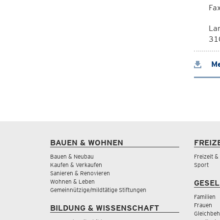
Fa
La
310
Me
BAUEN & WOHNEN
FREIZ
Bauen & Neubau
Freizeit 
Kaufen & Verkaufen
Sport
Sanieren & Renovieren
Wohnen & Leben
GESEL
Gemeinnützige/mildtätige Stiftungen
Familien
Frauen
BILDUNG & WISSENSCHAFT
Gleichbeh