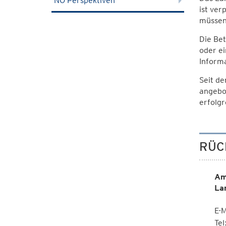
NÖ Perspektiven
ist ver
müssen 
Die Be
oder ei
Informa
Seit de
angebo
erfolgr
RÜC
Am
La
E-M
Te