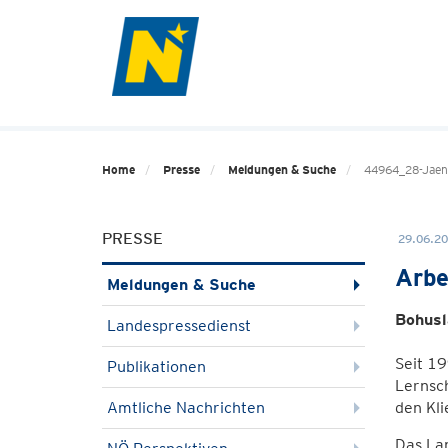
Home
Presse
Meldungen & Suche
44964_28-Jaenn
PRESSE
29.06.20
Arbe
Meldungen & Suche
Bohusl
Landespressedienst
Seit 19
Publikationen
Lernsch
Amtliche Nachrichten
den Kli
Das Lan