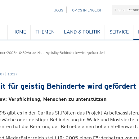
Suchefeld
NAVIGATION
JOBS
TOPICS IN ENGLISH
ÜBERSPRINGEN
HOME
THEMEN
LAND & POLITIK
SERVICE
er-2005-10-59-Arbeit-fuer-geistig-Behinderte-wird-gefoerdert
07 | 18:17
it für geistig Behinderte wird gefördert
av: Verpflichtung, Menschen zu unterstützen
98 gibt es in der Caritas St.Pölten das Projekt Arbeitsassiste
wäche oder geistiger Behinderung im Wald- und Mostviertel u
enten hat die Beratung der Betriebe einen hohen Stellenwert.
d Niederösterreich stellt für 2005 einen Förderbetrag von ru