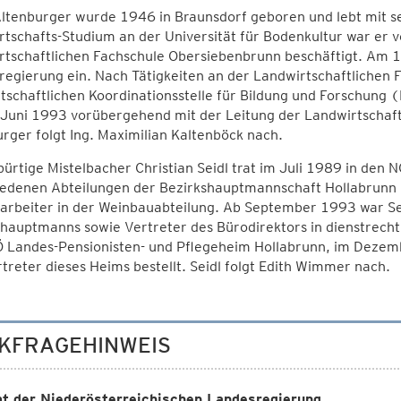
ltenburger wurde 1946 in Braunsdorf geboren und lebt mit se
tschafts-Studium an der Universität für Bodenkultur war er 
tschaftlichen Fachschule Obersiebenbrunn beschäftigt. Am 1.
egierung ein. Nach Tätigkeiten an der Landwirtschaftlichen 
tschaftlichen Koordinationsstelle für Bildung und Forschung
 Juni 1993 vorübergehend mit der Leitung der Landwirtschaft
rger folgt Ing. Maximilian Kaltenböck nach.
ürtige Mistelbacher Christian Seidl trat im Juli 1989 in den 
edenen Abteilungen der Bezirkshauptmannschaft Hollabrunn b
arbeiter in der Weinbauabteilung. Ab September 1993 war Se
shauptmanns sowie Vertreter des Bürodirektors in dienstrech
 Landes-Pensionisten- und Pflegeheim Hollabrunn, im Dezem
rtreter dieses Heims bestellt. Seidl folgt Edith Wimmer nach.
KFRAGEHINWEIS
t der Niederösterreichischen Landesregierung