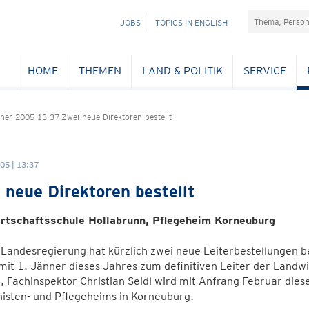
Suchefeld
NAVIGATION
JOBS
TOPICS IN ENGLISH
ÜBERSPRINGEN
HOME
THEMEN
LAND & POLITIK
SERVICE
er-2005-13-37-Zwei-neue-Direktoren-bestellt
05 | 13:37
 neue Direktoren bestellt
rtschaftsschule Hollabrunn, Pflegeheim Korneuburg
Landesregierung hat kürzlich zwei neue Leiterbestellungen be
it 1. Jänner dieses Jahres zum definitiven Leiter der Landwi
t, Fachinspektor Christian Seidl wird mit Anfrang Februar die
isten- und Pflegeheims in Korneuburg.