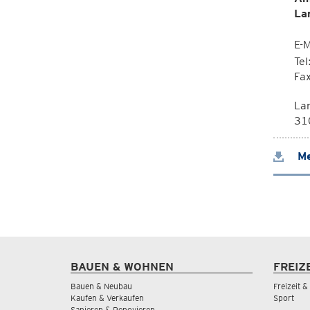
La
E-M
Te
Fa
La
310
Me
BAUEN & WOHNEN
FREIZ
Bauen & Neubau
Freizeit 
Kaufen & Verkaufen
Sport
Sanieren & Renovieren