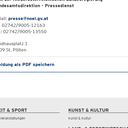
ndesamtsdirektion - Pressedienst
ail:
presse@noel.gv.at
l: 02742/9005-12163
x: 02742/9005-13550
ndhausplatz 1
9 St. Pölten
ldung als PDF speichern
EIT & SPORT
KUNST & KULTUR
& Veranstaltungen
Kunst & Kultur