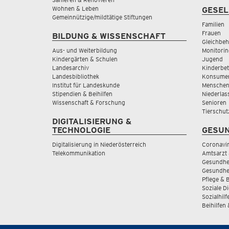
Wohnen & Leben
GESEL
Gemeinnützige/mildtätige Stiftungen
Familien
Frauen
BILDUNG & WISSENSCHAFT
Gleichbeh
Aus- und Weiterbildung
Monitorin
Kindergärten & Schulen
Jugend
Landesarchiv
Kinderbe
Landesbibliothek
Konsumen
Institut für Landeskunde
Menschen
Stipendien & Beihilfen
Niederlas
Wissenschaft & Forschung
Senioren
Tierschut
DIGITALISIERUNG &
TECHNOLOGIE
GESUN
Digitalisierung in Niederösterreich
Coronavi
Telekommunikation
Amtsarzt 
Gesundhei
Gesundhe
Pflege & 
Soziale D
Sozialhilf
Beihilfen