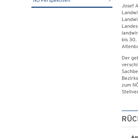
NÖ Perspektiven
Josef A
Landwir
Landwir
Landesr
landwir
bis 30.
Altenbu
Der geb
verschi
Sachbe
Bezirk
zum NÖ
Stellve
RÜC
Am