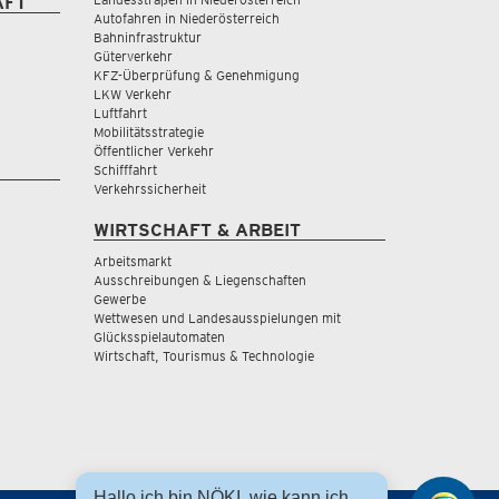
AFT
Autofahren in Niederösterreich
Bahninfrastruktur
Güterverkehr
KFZ-Überprüfung & Genehmigung
LKW Verkehr
Luftfahrt
Mobilitätsstrategie
Öffentlicher Verkehr
Schifffahrt
Verkehrssicherheit
WIRTSCHAFT & ARBEIT
Arbeitsmarkt
Ausschreibungen & Liegenschaften
Gewerbe
Wettwesen und Landesausspielungen mit
Glücksspielautomaten
Wirtschaft, Tourismus & Technologie
Hallo ich bin NÖKI, wie kann ich