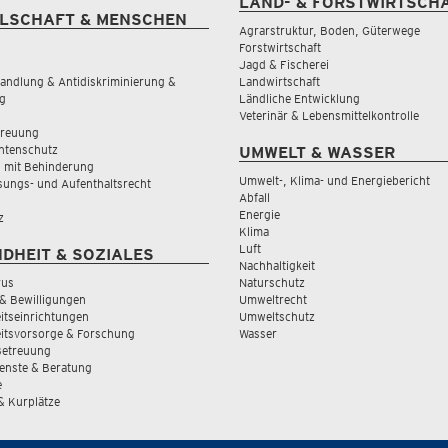
LAND- & FORSTWIRTSCH
LSCHAFT & MENSCHEN
Agrarstruktur, Boden, Güterwege
Forstwirtschaft
Jagd & Fischerei
andlung & Antidiskriminierung &
Landwirtschaft
g
Ländliche Entwicklung
Veterinär & Lebensmittelkontrolle
treuung
tenschutz
UMWELT & WASSER
 mit Behinderung
Umwelt-, Klima- und Energiebericht
sungs- und Aufenthaltsrecht
Abfall
Energie
z
Klima
Luft
DHEIT & SOZIALES
Nachhaltigkeit
rus
Naturschutz
& Bewilligungen
Umweltrecht
tseinrichtungen
Umweltschutz
itsvorsorge & Forschung
Wasser
Betreuung
ienste & Beratung
e
 & Kurplätze