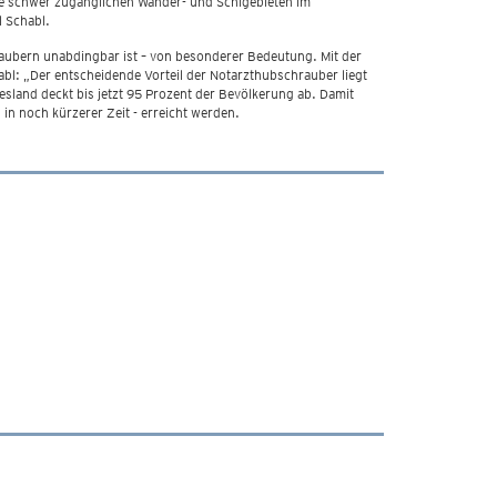
eise schwer zugänglichen Wander- und Schigebieten im
l Schabl.
raubern unabdingbar ist – von besonderer Bedeutung. Mit der
abl: „Der entscheidende Vorteil der Notarzthubschrauber liegt
sland deckt bis jetzt 95 Prozent der Bevölkerung ab. Damit
in noch kürzerer Zeit - erreicht werden.