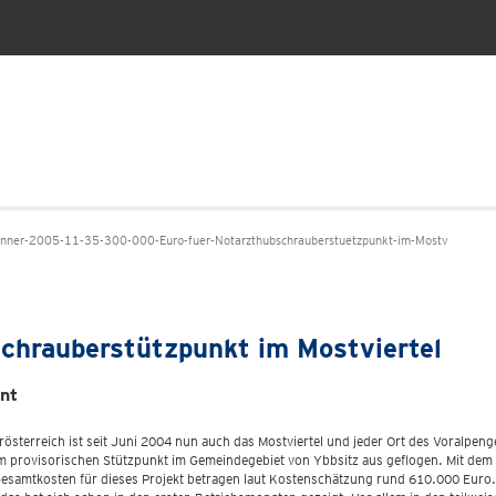
ner-2005-11-35-300-000-Euro-fuer-Notarzthubschrauberstuetzpunkt-im-Mostv
chrauberstützpunkt im Mostviertel
ant
rösterreich ist seit Juni 2004 nun auch das Mostviertel und jeder Ort des Voralpeng
em provisorischen Stützpunkt im Gemeindegebiet von Ybbsitz aus geflogen. Mit dem
e Gesamtkosten für dieses Projekt betragen laut Kostenschätzung rund 610.000 Euro