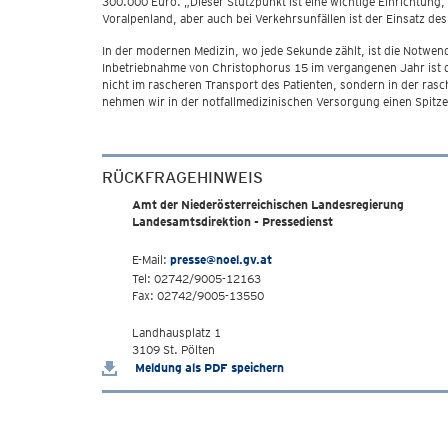
300.000 Euro. „Dieser Stützpunkt ist eine wichtige Einrichtung,
Voralpenland, aber auch bei Verkehrsunfällen ist der Einsatz 
In der modernen Medizin, wo jede Sekunde zählt, ist die Notwen
Inbetriebnahme von Christophorus 15 im vergangenen Jahr ist de
nicht im rascheren Transport des Patienten, sondern in der ras
nehmen wir in der notfallmedizinischen Versorgung einen Spitzen
RÜCKFRAGEHINWEIS
Amt der Niederösterreichischen Landesregierung
Landesamtsdirektion - Pressedienst
E-Mail:
presse@noel.gv.at
Tel: 02742/9005-12163
Fax: 02742/9005-13550
Landhausplatz 1
3109 St. Pölten
Meldung als PDF speichern