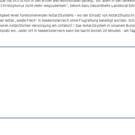
 das hat sich schon in den ersten Betriebsmonaten gezeigt. Vor allem in den teilw
des Christophorus nicht mehr wegzudenken“, betont dazu Gesundheits-Landesrat Emi
digkeit eines funktionierenden Notarztsystems – wo der Einsatz von Notarzthubsch
r letzte „weiße Fleck“ in Niederösterreich ohne Flugrettung beseitigt worden. Sch
cheren notärztlichen Versorgung am Unfallort.“ Das Notarztsystem in unserem Bunde
platz ein. Jeder Ort in Niederösterreich kann bei Nacht binnen 20 Minuten - am Tag 