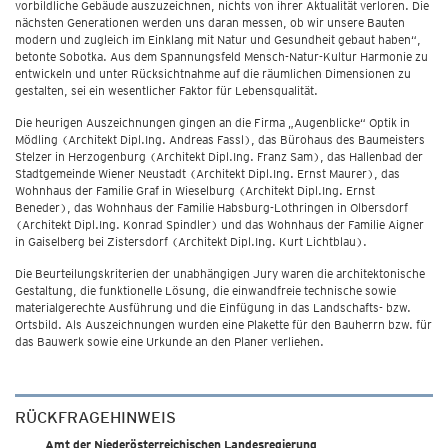
vorbildliche Gebäude auszuzeichnen, nichts von ihrer Aktualität verloren. Die
nächsten Generationen werden uns daran messen, ob wir unsere Bauten
modern und zugleich im Einklang mit Natur und Gesundheit gebaut haben“,
betonte Sobotka. Aus dem Spannungsfeld Mensch-Natur-Kultur Harmonie zu
entwickeln und unter Rücksichtnahme auf die räumlichen Dimensionen zu
gestalten, sei ein wesentlicher Faktor für Lebensqualität.
Die heurigen Auszeichnungen gingen an die Firma „Augenblicke“ Optik in
Mödling (Architekt Dipl.Ing. Andreas Fassl), das Bürohaus des Baumeisters
Stelzer in Herzogenburg (Architekt Dipl.Ing. Franz Sam), das Hallenbad der
Stadtgemeinde Wiener Neustadt (Architekt Dipl.Ing. Ernst Maurer), das
Wohnhaus der Familie Graf in Wieselburg (Architekt Dipl.Ing. Ernst
Beneder), das Wohnhaus der Familie Habsburg-Lothringen in Olbersdorf
(Architekt Dipl.Ing. Konrad Spindler) und das Wohnhaus der Familie Aigner
in Gaiselberg bei Zistersdorf (Architekt Dipl.Ing. Kurt Lichtblau).
Die Beurteilungskriterien der unabhängigen Jury waren die architektonische
Gestaltung, die funktionelle Lösung, die einwandfreie technische sowie
materialgerechte Ausführung und die Einfügung in das Landschafts- bzw.
Ortsbild. Als Auszeichnungen wurden eine Plakette für den Bauherrn bzw. für
das Bauwerk sowie eine Urkunde an den Planer verliehen.
RÜCKFRAGEHINWEIS
Amt der Niederösterreichischen Landesregierung