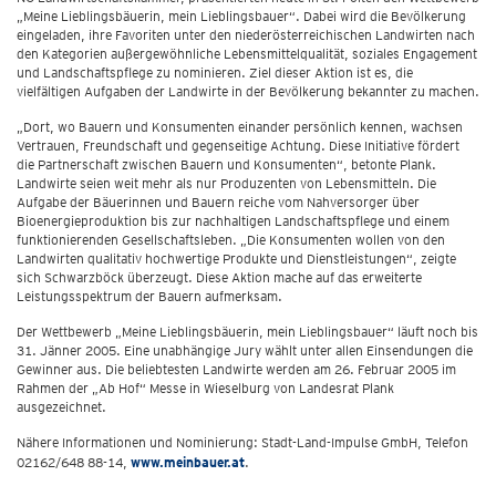
„Meine Lieblingsbäuerin, mein Lieblingsbauer“. Dabei wird die Bevölkerung
eingeladen, ihre Favoriten unter den niederösterreichischen Landwirten nach
den Kategorien außergewöhnliche Lebensmittelqualität, soziales Engagement
und Landschaftspflege zu nominieren. Ziel dieser Aktion ist es, die
vielfältigen Aufgaben der Landwirte in der Bevölkerung bekannter zu machen.
„Dort, wo Bauern und Konsumenten einander persönlich kennen, wachsen
Vertrauen, Freundschaft und gegenseitige Achtung. Diese Initiative fördert
die Partnerschaft zwischen Bauern und Konsumenten“, betonte Plank.
Landwirte seien weit mehr als nur Produzenten von Lebensmitteln. Die
Aufgabe der Bäuerinnen und Bauern reiche vom Nahversorger über
Bioenergieproduktion bis zur nachhaltigen Landschaftspflege und einem
funktionierenden Gesellschaftsleben. „Die Konsumenten wollen von den
Landwirten qualitativ hochwertige Produkte und Dienstleistungen“, zeigte
sich Schwarzböck überzeugt. Diese Aktion mache auf das erweiterte
Leistungsspektrum der Bauern aufmerksam.
Der Wettbewerb „Meine Lieblingsbäuerin, mein Lieblingsbauer“ läuft noch bis
31. Jänner 2005. Eine unabhängige Jury wählt unter allen Einsendungen die
Gewinner aus. Die beliebtesten Landwirte werden am 26. Februar 2005 im
Rahmen der „Ab Hof“ Messe in Wieselburg von Landesrat Plank
ausgezeichnet.
Nähere Informationen und Nominierung: Stadt-Land-Impulse GmbH, Telefon
02162/648 88-14,
www.meinbauer.at
.