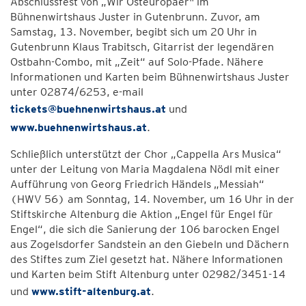
Abschlussfest von „Wir Osteuropäer" im
Bühnenwirtshaus Juster in Gutenbrunn. Zuvor, am
Samstag, 13. November, begibt sich um 20 Uhr in
Gutenbrunn Klaus Trabitsch, Gitarrist der legendären
Ostbahn-Combo, mit „Zeit“ auf Solo-Pfade. Nähere
Informationen und Karten beim Bühnenwirtshaus Juster
unter 02874/6253, e-mail
tickets@buehnenwirtshaus.at
und
www.buehnenwirtshaus.at
.
Schließlich unterstützt der Chor „Cappella Ars Musica“
unter der Leitung von Maria Magdalena Nödl mit einer
Aufführung von Georg Friedrich Händels „Messiah“
(HWV 56) am Sonntag, 14. November, um 16 Uhr in der
Stiftskirche Altenburg die Aktion „Engel für Engel für
Engel“, die sich die Sanierung der 106 barocken Engel
aus Zogelsdorfer Sandstein an den Giebeln und Dächern
des Stiftes zum Ziel gesetzt hat. Nähere Informationen
und Karten beim Stift Altenburg unter 02982/3451-14
und
www.stift-altenburg.at
.