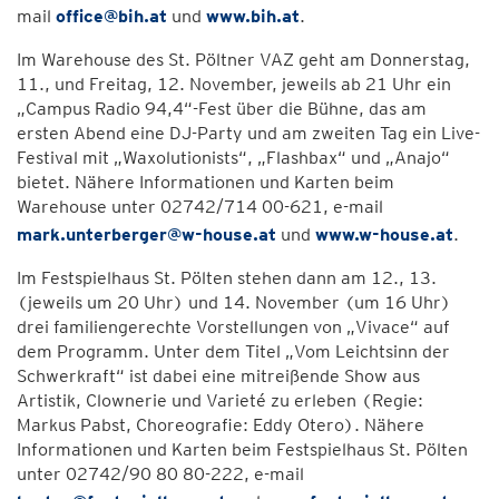
mail
office@bih.at
und
www.bih.at
.
Im Warehouse des St. Pöltner VAZ geht am Donnerstag,
11., und Freitag, 12. November, jeweils ab 21 Uhr ein
„Campus Radio 94,4“-Fest über die Bühne, das am
ersten Abend eine DJ-Party und am zweiten Tag ein Live-
Festival mit „Waxolutionists“, „Flashbax“ und „Anajo“
bietet. Nähere Informationen und Karten beim
Warehouse unter 02742/714 00-621, e-mail
mark.unterberger@w-house.at
und
www.w-house.at
.
Im Festspielhaus St. Pölten stehen dann am 12., 13.
(jeweils um 20 Uhr) und 14. November (um 16 Uhr)
drei familiengerechte Vorstellungen von „Vivace“ auf
dem Programm. Unter dem Titel „Vom Leichtsinn der
Schwerkraft“ ist dabei eine mitreißende Show aus
Artistik, Clownerie und Varieté zu erleben (Regie:
Markus Pabst, Choreografie: Eddy Otero). Nähere
Informationen und Karten beim Festspielhaus St. Pölten
unter 02742/90 80 80-222, e-mail