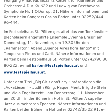
Wolfgang Amadeus Mozarts Konzert für Klarinette und
Orchester A-Dur KV 622 und Ludwig van Beethovens
Symphonie Nr. 1 C-Dur op. 21. Nähere Informationen und
Karten beim Congress Casino Baden unter 02252/444
96-444.
Im Festspielhaus St. Pölten gestaltet das von Tonkünstler-
Blechbläsern angeführte Ensemble „Vienna Brass“ am
Donnerstag, 11. November, um 19.30 Uhr den
„Kammerton“-Abend „Buenos Aires hora Tango“ mit
Tangos von Pintos und Carli. Nähere Informationen und
Karten beim Festspielhaus St. Pölten unter 02742/90 80
80-222, e-mail
karten@festspielhaus.at
und
www.festspielhaus.at
.
Unter dem Titel „Big Girls don’t cry!“ präsentieren die
„VokaLiesen“ – Judith König, Raquel Ment, Brigitte Stein
und Viola Engelbrecht – am Donnerstag, 11. November,
um 20 Uhr in der Bühne im Hof in St. Pölten A capella-
Jazz aus mehreren Epochen. Nähere Informationen und
Karten bei der Bühne im Hof unter 02742/35 22 91, e-