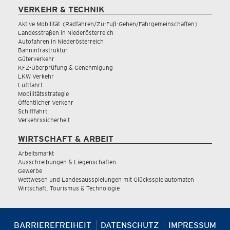
VERKEHR & TECHNIK
Aktive Mobilität (Radfahren/Zu-Fuß-Gehen/Fahrgemeinschaften)
Landesstraßen in Niederösterreich
Autofahren in Niederösterreich
Bahninfrastruktur
Güterverkehr
KFZ-Überprüfung & Genehmigung
LKW Verkehr
Luftfahrt
Mobilitätsstrategie
Öffentlicher Verkehr
Schifffahrt
Verkehrssicherheit
WIRTSCHAFT & ARBEIT
Arbeitsmarkt
Ausschreibungen & Liegenschaften
Gewerbe
Wettwesen und Landesausspielungen mit Glücksspielautomaten
Wirtschaft, Tourismus & Technologie
BARRIEREFREIHEIT
DATENSCHUTZ
IMPRESSUM