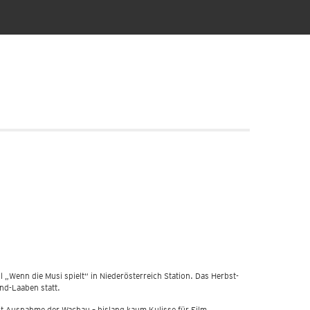
„Wenn die Musi spielt“ in Niederösterreich Station. Das Herbst-
nd-Laaben statt.
it Ausnahme der Wachau – bislang kaum Kulisse für Film,