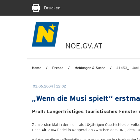
Drucken
NOE.GV.AT
Home
Presse
Meldungen & Suche
41453_1-Juni-2
01.06.2004 | 12:02
„Wenn die Musi spielt“ erstma
Pröll: Längerfristiges touristisches Fenster
Zum ersten Mal in der mehr als 10-jährigen Geschichte der volk
Open-Air 2004 findet in Kooperation zwischen dem ORF, dem La
Bei der heutigen Präsentation im Magna Racino in Ebreichsdorf 