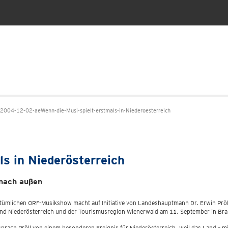
004-12-02-aeWenn-die-Musi-spielt-erstmals-in-Niederoesterreich
ls in Niederösterreich
 nach außen
stümlichen ORF-Musikshow macht auf Initiative von Landeshauptmann Dr. Erwin Pröll 
nd Niederösterreich und der Tourismusregion Wienerwald am 11. September in Bra
sprach Pröll von einem besonderen Ereignis für Niederösterreich, weil das Land – m