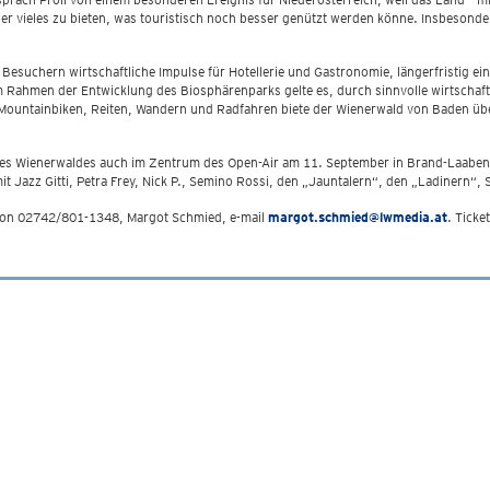
r vieles zu bieten, was touristisch noch besser genützt werden könne. Insbesonde
Besuchern wirtschaftliche Impulse für Hotellerie und Gastronomie, längerfristig ei
 Rahmen der Entwicklung des Biosphärenparks gelte es, durch sinnvolle wirtschaftl
 Mountainbiken, Reiten, Wandern und Radfahren biete der Wienerwald von Baden über
s Wienerwaldes auch im Zentrum des Open-Air am 11. September in Brand-Laaben st
azz Gitti, Petra Frey, Nick P., Semino Rossi, den „Jauntalern“, den „Ladinern“, S
efon 02742/801-1348, Margot Schmied, e-mail
margot.schmied@lwmedia.at
. Ticke