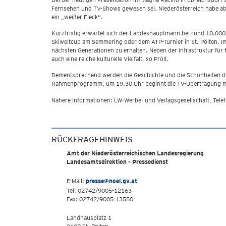
Fernsehen und TV-Shows gewesen sei. Niederösterreich habe abe
ein „weißer Fleck“.
Kurzfristig erwartet sich der Landeshauptmann bei rund 10.000 
Skiweltcup am Semmering oder dem ATP-Turnier in St. Pölten. Im
nächsten Generationen zu erhalten. Neben der Infrastruktur für
auch eine reiche kulturelle Vielfalt, so Pröll.
Dementsprechend werden die Geschichte und die Schönheiten de
Rahmenprogramm, um 19.30 Uhr beginnt die TV-Übertragung mit J
Nähere Informationen: LW-Werbe- und Verlagsgesellschaft, Tel
RÜCKFRAGEHINWEIS
Amt der Niederösterreichischen Landesregierung
Landesamtsdirektion - Pressedienst
E-Mail:
presse@noel.gv.at
Tel: 02742/9005-12163
Fax: 02742/9005-13550
Landhausplatz 1