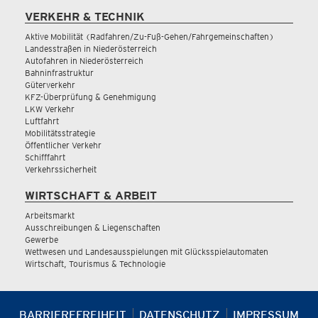
VERKEHR & TECHNIK
Aktive Mobilität (Radfahren/Zu-Fuß-Gehen/Fahrgemeinschaften)
Landesstraßen in Niederösterreich
Autofahren in Niederösterreich
Bahninfrastruktur
Güterverkehr
KFZ-Überprüfung & Genehmigung
LKW Verkehr
Luftfahrt
Mobilitätsstrategie
Öffentlicher Verkehr
Schifffahrt
Verkehrssicherheit
WIRTSCHAFT & ARBEIT
Arbeitsmarkt
Ausschreibungen & Liegenschaften
Gewerbe
Wettwesen und Landesausspielungen mit Glücksspielautomaten
Wirtschaft, Tourismus & Technologie
BARRIEREFREIHEIT
DATENSCHUTZ
IMPRESSUM