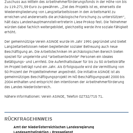
Zuschuss aus Mitteln des Arbeitnehmerförderungsfonds in der Höhe von bis
zu 119.271,59 Euro zu gewähren. „Ziel des Projekts ist es, einerseits die
Wiedereingliederung von Langzeitarbeitslosen in den Arbeitsmarkt zu
erreichen und andererseits die archäologische Forschung zu unterstützen“,
hält dazu Landeshauptmannstellvertreterin Liese Prokop fest. Die Teilnehmer
würden dabei fachlich weitergebildet, gleichzeitig werde ihre soziale Fähigkeit
erhöht.
Der gemeinnützige Verein ASINOE wurde im Jahr 1991 gegründet und bietet
Langzeitarbeitslosen neben begleitender sozialer Betreuung auch neue
Beschäftigung an. Die Arbeitstechniken im archäologischen Bereich bieten
speziell für ungelernte und "arbeitsentwöhnte" Personen ein ideales
Betätigungs- und Lernfeld. Die Aufenthaltsdauer für bis zu 50 Arbeitskräfte
im Projekt beträgt rund ein Jahr. Als Erfolgsquote wird die Vermittlung von
50 Prozent der Projektteilnehmer angestrebt. Die Initiative ASINOE ist als
gemeinnütziges Beschäftigungsprojekt im NÖ Beschäftigungspakt 2000 bis
2004 enthalten und entspricht den Intentionen der Arbeitnehmerförderung
des Landes Niederösterreich.
Nähere Informationen: Verein ASINOE, Telefon 02732/715 71.
RÜCKFRAGEHINWEIS
Amt der Niederösterreichischen Landesregierung
Landesamtsdirektion - Pressedienst