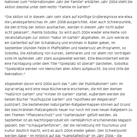
Nationen zum "Internationalen Jahr der Familie" erklärten Jahr 2004 steht die
Aktion diesmal unter dem Motto "Familie im Garten!"
"Die Aktion ist in diesem Jahr sehr stark auf künftige Großereignisse wie etwa
die Landesgartenschau im Jahr 2008 ausgerichtet. Aber auch Schwerpunkte,
die den Erfolg der Aktion ausmachen, werden in diesem Jahr nicht außer
Acht gelassen", meinte Sobotka. So wird auch 2004 wieder eine Reihe von
Veranstaltungen zur Aktion "Natur im Garten" abgehalten. Im Juni werde es
ein Gartenfest auf der Schallaburg und erstmals in Baden geben, im
September stünden Feste in Pfaffstätten und Niedersulz am Programm, so
Sobotka. Die Abhaltung von Kursen, Seminaren und vor allem von Vorträgen
solle im laufenden Jahr stark ausgeweitet werden. Eine Besonderheit werde
eine Fachtagung unter dem Titel "Spielplatz ist überall" darstellen. Sobotka:
"Spielplätze werden von Menschen allen Alters aufgesucht. Sie sind Orte der
Rekreation."
Abgesehen davon wird 2004 auch das "Jahr der Publikationen" sein: Im
Agrarverlag wird eine neue Bücherserie erscheinen, die mit den Werken
"Natürlich Garten" und "Kinder im Garten" startet. Außerdem werden die
beiden Bücher "Ausflugsziel Garten" und "Apotheke am Wegesrand"
publiziert. Die bestehenden Naturgarten-Ratgebermappen können auf Grund
des beschränkten Platzangebots heuer nur noch mit zwei neuen Ratgebern zu
den Themen "Pflanzenschutz" und "Gartenlaube" gefüllt werden. Ab
September ist als Nachfolgeprodukt ein vierteljährlich erscheinendes Magazin
geplant. Den "Schaugartenführer", der die Vernetzung mit Tourismus und
Kultur deutlich macht, wird es auch 2004 wieder geben. Den Schwerpunkt
werden dabei – im Hinblick auf das "Kamptalfestival" im Jahr 2006 – die