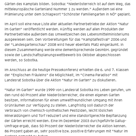
Gärten des Kamptals bilden. Sobotka: "Niederösterreich ist auf dem Weg, das
mitteleuropäische Gartenland Nummer 1 zu werden." Außerdem sei eine
Prämierung unter dem Schlagwort "Schönster Familiengarten in NÖ" geplant.
Im April soll eine neue Liste aller aktuellen Partnerbetriebe der Aktion "Natur
im Garten" veröffentlicht werden. Künftig werden auf allen Produkten der
Partnerbetriebe außerdem das Umweltzeichen des Lebensmittelministeriums
ausgewiesen sein. Den Vorbereitungen für das "Kamptalfestival" 2006 und
der "Landesgartenschau" 2008 wird heuer ebenfalls Platz eingeräumt. In
diesem Zusammenhang werde eine dementsprechende GesmbH. gegründet
sowie der Landschaftsplanungswettbewerb bis Oktober abgeschlossen
werden, so Sobotka.
Im Anschluss an die heutige Pressekonferenz erhielten die 6. und 7. Klassen
der "Englischen Fräuleins" die Möglichkeit, im "Cinema Paradiso" mit
Landesrat Sobotka über die Aktion "Natur im Garten" zu diskutieren.
"Natur im Garten" wurde 1999 von Landesrat Sobotka ins Leben gerufen, um
den rund 60 Prozent aller Niederösterreicher, die einen eigenen Garten
besitzen, Informationen für einen umweltfreundlichen Umgang mit ihren
Grünräumen zur Verfügung zu stellen. Langfristig soll dadurch der
Verbrauch von chemisch-synthetischen Pestiziden, leicht löslichen
Mineraldüngern und Torf reduziert und eine standortgerechte Bepflanzung
der Gärten erreicht werden. Eine im Dezember 2003 durchgeführte Gallup-
Umfrage ergab, dass 50 Prozent der Niederösterreicher die Aktion kennen.
86 Prozent gaben an, sehr positive bzw. positive Erfahrungen mit "Natur im