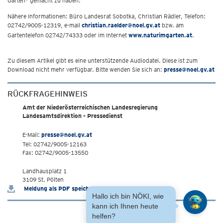
Garten" gemacht zu haben.
Nähere Informationen: Büro Landesrat Sobotka, Christian Rädler, Telefon:
02742/9005-12319, e-mail
christian.raelder@noel.gv.at
bzw. am
Gartentelefon 02742/74333 oder im Internet
www.naturimgarten.at
.
Zu diesem Artikel gibt es eine unterstützende Audiodatei. Diese ist zum
Download nicht mehr verfügbar. Bitte wenden Sie sich an:
presse@noel.gv.at
RÜCKFRAGEHINWEIS
Amt der Niederösterreichischen Landesregierung
Landesamtsdirektion - Pressedienst
E-Mail:
presse@noel.gv.at
Tel: 02742/9005-12163
Fax: 02742/9005-13550
Landhausplatz 1
3109 St. Pölten
Meldung als PDF speichern
Hallo ich bin NÖKI, wie
kann ich Ihnen heute
helfen?