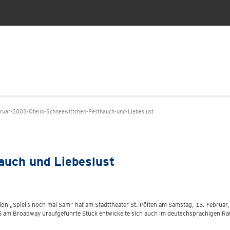
uar-2003-Otello-Schneewittchen-Pesthauch-und-Liebeslust
auch und Liebeslust
on „Spiel’s noch mal Sam“ hat am Stadttheater St. Pölten am Samstag, 15. Februar,
5 am Broadway uraufgeführte Stück entwickelte sich auch im deutschsprachigen Ra