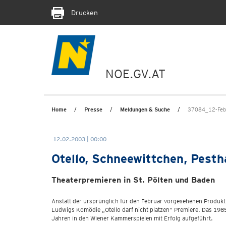
Drucken
NOE.GV.AT
Home
Presse
Meldungen & Suche
37084_12-Febr
12.02.2003 | 00:00
Otello, Schneewittchen, Pesth
Theaterpremieren in St. Pölten und Baden
Anstatt der ursprünglich für den Februar vorgesehenen Produkti
Ludwigs Komödie „Otello darf nicht platzen“ Premiere. Das 198
Jahren in den Wiener Kammerspielen mit Erfolg aufgeführt.