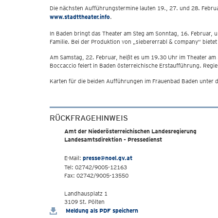
Die nächsten Aufführungstermine lauten 19., 27. und 28. Februa
www.stadttheater.info
.
In Baden bringt das Theater am Steg am Sonntag, 16. Februar, um
Familie. Bei der Produktion von „siebererrabl & company“ bietet
Am Samstag, 22. Februar, heißt es um 19.30 Uhr im Theater am
Boccaccio feiert in Baden österreichische Erstaufführung. Regi
Karten für die beiden Aufführungen im Frauenbad Baden unter
RÜCKFRAGEHINWEIS
Amt der Niederösterreichischen Landesregierung
Landesamtsdirektion - Pressedienst
E-Mail:
presse@noel.gv.at
Tel: 02742/9005-12163
Fax: 02742/9005-13550
Landhausplatz 1
3109 St. Pölten
Meldung als PDF speichern