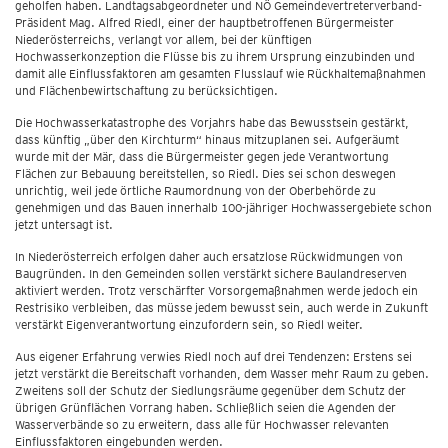
geholfen haben. Landtagsabgeordneter und NÖ Gemeindevertreterverband-
Präsident Mag. Alfred Riedl, einer der hauptbetroffenen Bürgermeister
Niederösterreichs, verlangt vor allem, bei der künftigen
Hochwasserkonzeption die Flüsse bis zu ihrem Ursprung einzubinden und
damit alle Einflussfaktoren am gesamten Flusslauf wie Rückhaltemaßnahmen
und Flächenbewirtschaftung zu berücksichtigen.
Die Hochwasserkatastrophe des Vorjahrs habe das Bewusstsein gestärkt,
dass künftig „über den Kirchturm“ hinaus mitzuplanen sei. Aufgeräumt
wurde mit der Mär, dass die Bürgermeister gegen jede Verantwortung
Flächen zur Bebauung bereitstellen, so Riedl. Dies sei schon deswegen
unrichtig, weil jede örtliche Raumordnung von der Oberbehörde zu
genehmigen und das Bauen innerhalb 100-jähriger Hochwassergebiete schon
jetzt untersagt ist.
In Niederösterreich erfolgen daher auch ersatzlose Rückwidmungen von
Baugründen. In den Gemeinden sollen verstärkt sichere Baulandreserven
aktiviert werden. Trotz verschärfter Vorsorgemaßnahmen werde jedoch ein
Restrisiko verbleiben, das müsse jedem bewusst sein, auch werde in Zukunft
verstärkt Eigenverantwortung einzufordern sein, so Riedl weiter.
Aus eigener Erfahrung verwies Riedl noch auf drei Tendenzen: Erstens sei
jetzt verstärkt die Bereitschaft vorhanden, dem Wasser mehr Raum zu geben.
Zweitens soll der Schutz der Siedlungsräume gegenüber dem Schutz der
übrigen Grünflächen Vorrang haben. Schließlich seien die Agenden der
Wasserverbände so zu erweitern, dass alle für Hochwasser relevanten
Einflussfaktoren eingebunden werden.