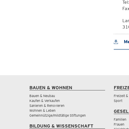
Te
Fa
La
310
Me
BAUEN & WOHNEN
FREIZ
Bauen & Neubau
Freizeit 
Kaufen & Verkaufen
Sport
Sanieren & Renovieren
Wohnen & Leben
GESEL
Gemeinnützige/mildtätige Stiftungen
Familien
Frauen
BILDUNG & WISSENSCHAFT