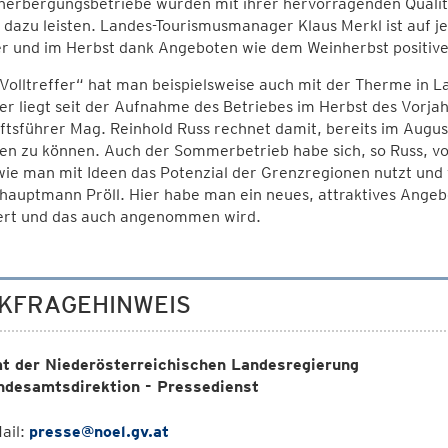
herbergungsbetriebe würden mit ihrer hervorragenden Qualitä
 dazu leisten. Landes-Tourismusmanager Klaus Merkl ist auf jed
 und im Herbst dank Angeboten wie dem Weinherbst positive
Volltreffer“ hat man beispielsweise auch mit der Therme in L
r liegt seit der Aufnahme des Betriebes im Herbst des Vorja
tsführer Mag. Reinhold Russ rechnet damit, bereits im Augu
n zu können. Auch der Sommerbetrieb habe sich, so Russ, voll
wie man mit Ideen das Potenzial der Grenzregionen nutzt und f
auptmann Pröll. Hier habe man ein neues, attraktives Angebo
iert und das auch angenommen wird.
KFRAGEHINWEIS
t der Niederösterreichischen Landesregierung
ndesamtsdirektion - Pressedienst
ail:
presse@noel.gv.at