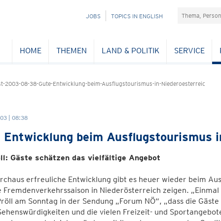
Suchefeld
NAVIGATION
JOBS
TOPICS IN ENGLISH
ÜBERSPRINGEN
HOME
THEMEN
LAND & POLITIK
SERVICE
-2003-08-38-Gute-Entwicklung-beim-Ausflugstourismus-in-Niederoesterreic
03 | 08:38
 Entwicklung beim Ausflugstourismus i
ll: Gäste schätzen das vielfältige Angebot
rchaus erfreuliche Entwicklung gibt es heuer wieder beim Aus
e Fremdenverkehrssaison in Niederösterreich zeigen. „Einma
röll am Sonntag in der Sendung „Forum NÖ“, „dass die Gäste d
Sehenswürdigkeiten und die vielen Freizeit- und Sportangebo