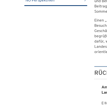
NÖ Perspektiven
und Be
Beitrag
Sommer
Einen „
Besuche
Geschäf
begrüße
dafür, 
Landesh
orient
RÜC
Am
La
E-M